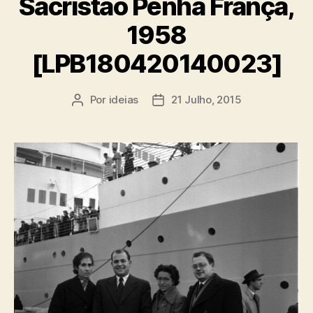
Sacristão Penha França,
1958
[LPB180420140023]
Por
ideias
21 Julho, 2015
Autor
Data
do
do
artigo
artigo