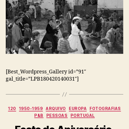
[Best_Wordpress_Gallery id=”91″
gal_title=”LPB180420140031″]
Categorias
120
1950-1959
ARQUIVO
EUROPA
FOTOGRAFIAS
P&B
PESSOAS
PORTUGAL