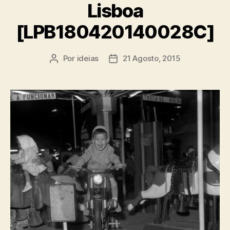
Lisboa
[LPB180420140028C]
Por
ideias
21 Agosto, 2015
Autor
Data
do
do
artigo
artigo