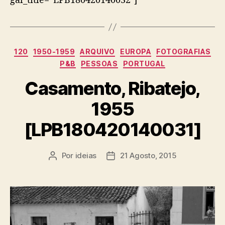
gal_title=”LPB180420140032″]
Categorias
120
1950-1959
ARQUIVO
EUROPA
FOTOGRAFIAS
P&B
PESSOAS
PORTUGAL
Casamento, Ribatejo,
1955
[LPB180420140031]
Por
ideias
21 Agosto, 2015
Autor
Data
do
do
artigo
artigo