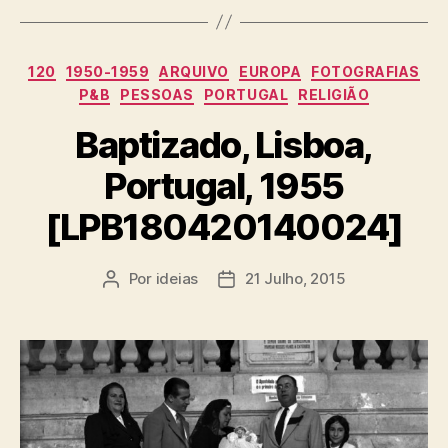
Categorias
120
1950-1959
ARQUIVO
EUROPA
FOTOGRAFIAS
P&B
PESSOAS
PORTUGAL
RELIGIÃO
Baptizado, Lisboa,
Portugal, 1955
[LPB180420140024]
Por
ideias
21 Julho, 2015
Autor
Data
do
do
artigo
artigo