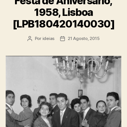
Festa de Aniversário,
1958, Lisboa
[LPB180420140030]
Por
ideias
21 Agosto, 2015
Autor
Data
do
do
artigo
artigo