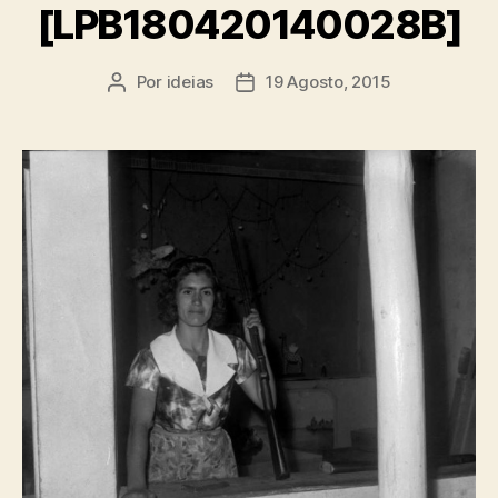
[LPB180420140028B]
Por
ideias
19 Agosto, 2015
Autor
Data
do
do
artigo
artigo