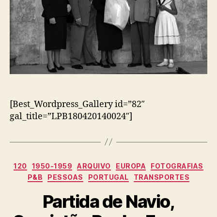
[Best_Wordpress_Gallery id=”82″
gal_title=”LPB180420140024″]
Categorias
120
1950-1959
ARQUIVO
EUROPA
FOTOGRAFIAS
P&B
PESSOAS
PORTUGAL
TRANSPORTES
Partida de Navio,