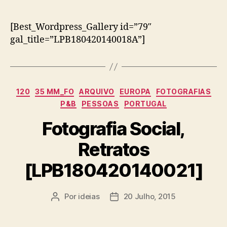
[Best_Wordpress_Gallery id=”79″
gal_title=”LPB180420140018A”]
Categorias
120
35 MM_FO
ARQUIVO
EUROPA
FOTOGRAFIAS
P&B
PESSOAS
PORTUGAL
Fotografia Social,
Retratos
[LPB180420140021]
Por
ideias
20 Julho, 2015
Autor
Data
do
do
artigo
artigo