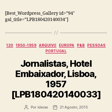
[Best_Wordpress_Gallery id=”94″
gal_title=”LPB180420140034″]
Categorias
120
1950-1959
ARQUIVO
EUROPA
P&B
PESSOAS
PORTUGAL
Jornalistas, Hotel
Embaixador, Lisboa,
1957
[LPB180420140033]
Por
ideias
21 Agosto, 2015
Autor
Data