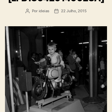
Por
ideias
22 Julho, 2015
Autor
Data
do
do
artigo
artigo