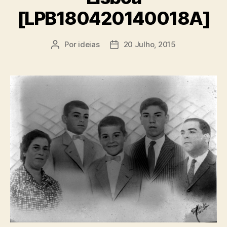
[LPB180420140018A]
Por
ideias
20 Julho, 2015
Autor
Data
do
do
artigo
artigo