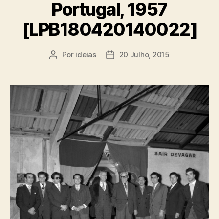
Portugal, 1957
[LPB180420140022]
Por
ideias
20 Julho, 2015
Autor
Data
do
do
artigo
artigo