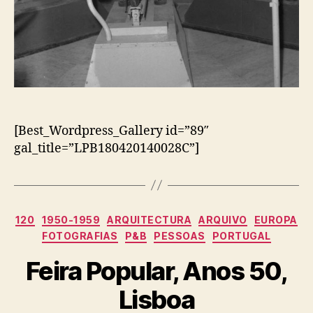
[Best_Wordpress_Gallery id=”89″
gal_title=”LPB180420140028C”]
Categorias
120
1950-1959
ARQUITECTURA
ARQUIVO
EUROPA
FOTOGRAFIAS
P&B
PESSOAS
PORTUGAL
Feira Popular, Anos 50,
Lisboa