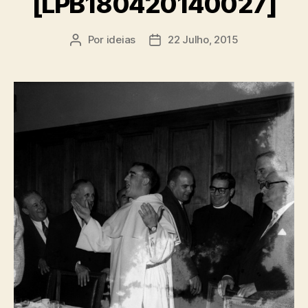
[LPB180420140027]
Por
ideias
22 Julho, 2015
Autor
Data
do
do
artigo
artigo