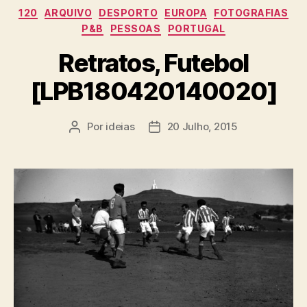
Categorias
120
ARQUIVO
DESPORTO
EUROPA
FOTOGRAFIAS
P&B
PESSOAS
PORTUGAL
Retratos, Futebol
[LPB180420140020]
Por
ideias
20 Julho, 2015
Autor
Data
do
do
artigo
artigo