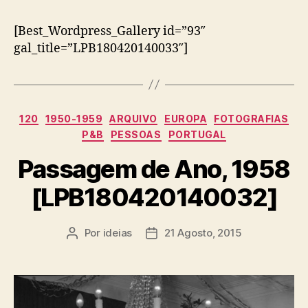
[Best_Wordpress_Gallery id=”93″
gal_title=”LPB180420140033″]
Categorias
120
1950-1959
ARQUIVO
EUROPA
FOTOGRAFIAS
P&B
PESSOAS
PORTUGAL
Passagem de Ano, 1958
[LPB180420140032]
Por
ideias
21 Agosto, 2015
Autor
Data
do
do
artigo
artigo