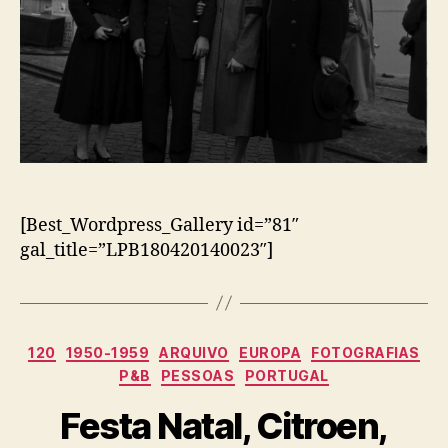
[Best_Wordpress_Gallery id=”81″
gal_title=”LPB180420140023″]
Categorias
120
1950-1959
ARQUIVO
EUROPA
FOTOGRAFIAS
P&B
PESSOAS
PORTUGAL
Festa Natal, Citroen,