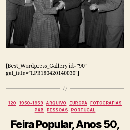
[Best_Wordpress_Gallery id=”90″
gal_title=”LPB180420140030″]
Categorias
120
1950-1959
ARQUIVO
EUROPA
FOTOGRAFIAS
P&B
PESSOAS
PORTUGAL
Feira Popular, Anos 50,