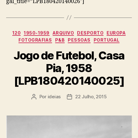
gal_title=”LPB180420140026″]
Categorias
120
1950-1959
ARQUIVO
DESPORTO
EUROPA
FOTOGRAFIAS
P&B
PESSOAS
PORTUGAL
Jogo de Futebol, Casa
Pia, 1958
[LPB180420140025]
Por
ideias
22 Julho, 2015
Autor
Data
do
do
artigo
artigo