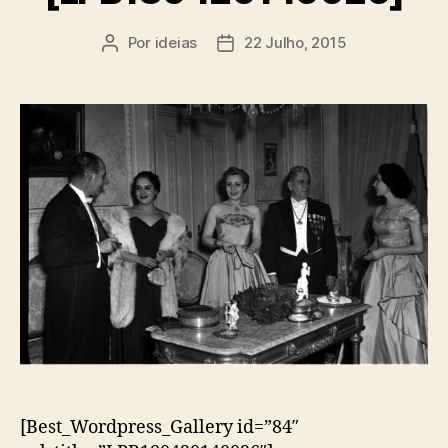
Por
ideias
22 Julho, 2015
Autor
Data
do
do
artigo
artigo
[Best_Wordpress_Gallery id=”84″