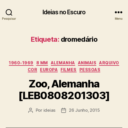
Ideias no Escuro
Pesquisar
Menu
Etiqueta:
dromedário
Categorias
1960-1969
8 MM
ALEMANHA
ANIMAIS
ARQUIVO
COR
EUROPA
FILMES
PESSOAS
Zoo, Alemanha
[LEB0808201303]
Por
ideias
26 Junho, 2015
Autor
Data
do
do
artigo
artigo