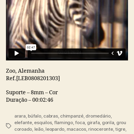
Zoo, Alemanha
Ref.[LEB0808201303]
Suporte – 8mm – Cor
Duração – 00:02:46
arara
,
búfalo
,
cabras
,
chimpanzé
,
dromedário
,
elefante
,
esquilos
,
flamingo
,
foca
,
girafa
,
gorila
,
grou
Etiquetas
coroado
,
leão
,
leopardo
,
macacos
,
rinoceronte
,
tigre
,