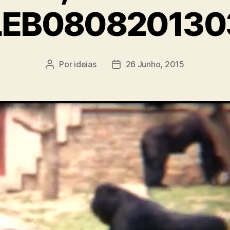
LEB080820130
Por
ideias
26 Junho, 2015
Autor
Data
do
do
artigo
artigo