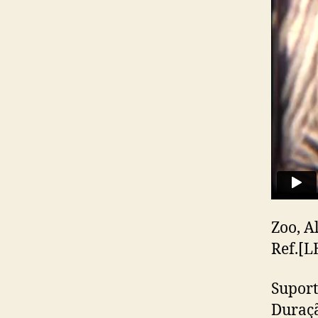
Zoo, 
Ref.[
Suport
Duraçã