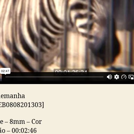
Alemanha
LEB0808201303]
e – 8mm – Cor
o – 00:02:46