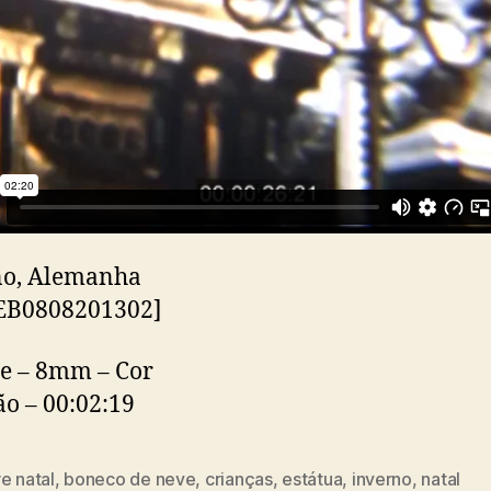
no, Alemanha
LEB0808201302]
e – 8mm – Cor
o – 00:02:19
e natal
,
boneco de neve
,
crianças
,
estátua
,
inverno
,
natal
s