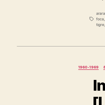
arara
foca
Etiqueta
tigre
1960-1969
I
[