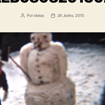
Por
ideias
26 Junho, 2015
Autor
Data
do
do
artigo
artigo