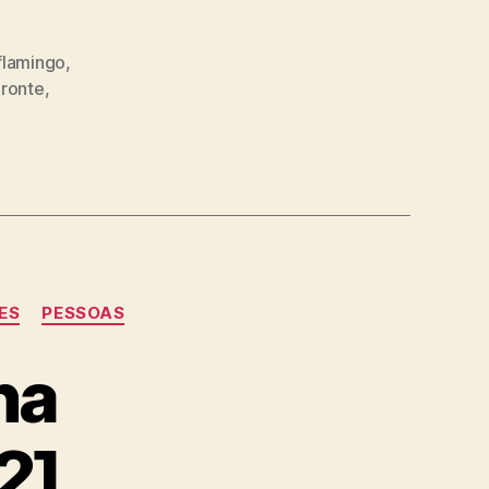
flamingo
,
eronte
,
ES
PESSOAS
ha
2]