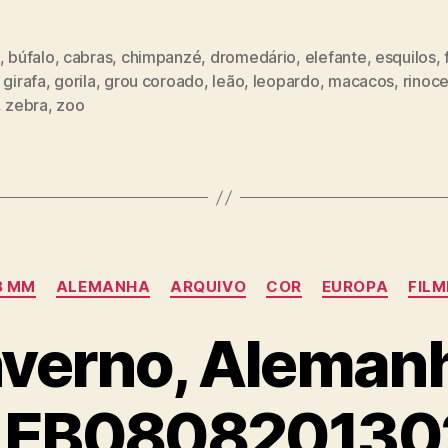
,
búfalo
,
cabras
,
chimpanzé
,
dromedário
,
elefante
,
esquilos
,
,
girafa
,
gorila
,
grou coroado
,
leão
,
leopardo
,
macacos
,
rinoc
s
,
zebra
,
zoo
Categorias
8 MM
ALEMANHA
ARQUIVO
COR
EUROPA
FILM
nverno, Aleman
LEB080820130