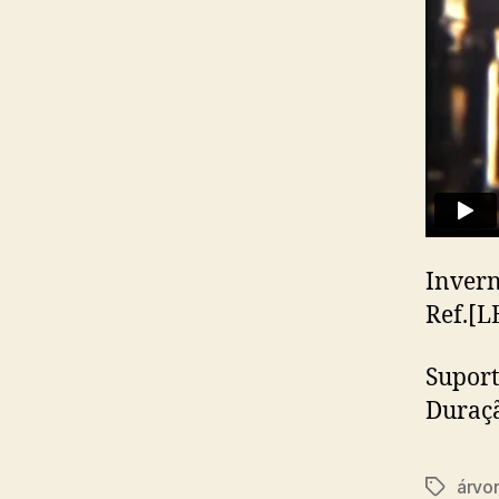
Inver
Ref.[
Suport
Duraçã
árvor
Etiqueta