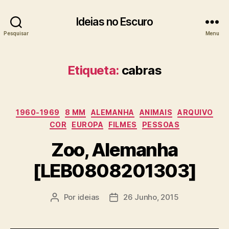
Ideias no Escuro
Pesquisar
Menu
Etiqueta:
cabras
Categorias
1960-1969
8 MM
ALEMANHA
ANIMAIS
ARQUIVO
COR
EUROPA
FILMES
PESSOAS
Zoo, Alemanha
[LEB0808201303]
Por
ideias
26 Junho, 2015
Autor
Data
do
do
artigo
artigo