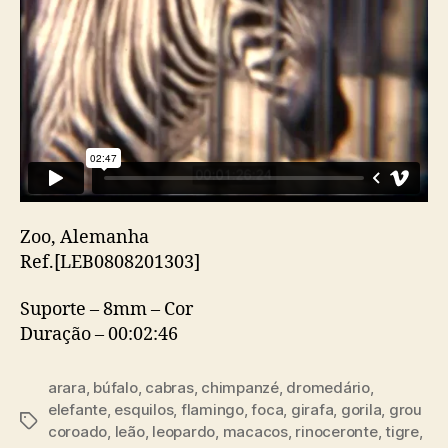
Zoo, Alemanha
Ref.[LEB0808201303]
Suporte – 8mm – Cor
Duração – 00:02:46
arara
,
búfalo
,
cabras
,
chimpanzé
,
dromedário
,
elefante
,
esquilos
,
flamingo
,
foca
,
girafa
,
gorila
,
grou
Etiquetas
coroado
,
leão
,
leopardo
,
macacos
,
rinoceronte
,
tigre
,