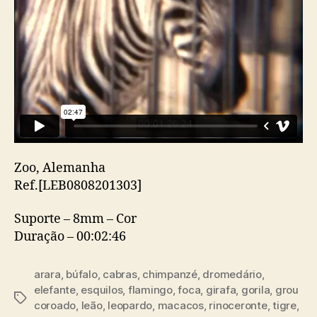
Zoo, Alemanha
Ref.[LEB0808201303]
Suporte – 8mm – Cor
Duração – 00:02:46
arara
,
búfalo
,
cabras
,
chimpanzé
,
dromedário
,
elefante
,
esquilos
,
flamingo
,
foca
,
girafa
,
gorila
,
grou
Etiquetas
coroado
,
leão
,
leopardo
,
macacos
,
rinoceronte
,
tigre
,