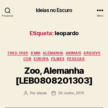
Ideias no Escuro
Pesquisar
Menu
Etiqueta:
leopardo
Categorias
1960-1969
8 MM
ALEMANHA
ANIMAIS
ARQUIVO
COR
EUROPA
FILMES
PESSOAS
Zoo, Alemanha
[LEB0808201303]
Por
ideias
26 Junho, 2015
Autor
Data
do
do
artigo
artigo