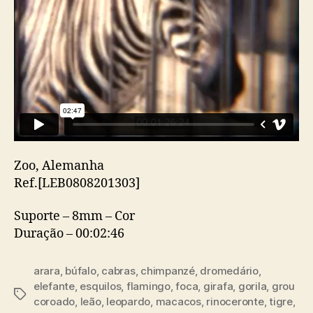
Zoo, Alemanha
Ref.[LEB0808201303]
Suporte – 8mm – Cor
Duração – 00:02:46
arara
,
búfalo
,
cabras
,
chimpanzé
,
dromedário
,
elefante
,
esquilos
,
flamingo
,
foca
,
girafa
,
gorila
,
grou
Etiquetas
coroado
,
leão
,
leopardo
,
macacos
,
rinoceronte
,
tigre
,