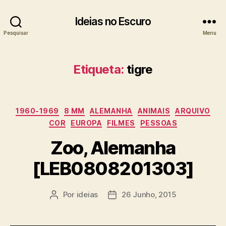
Ideias no Escuro
Pesquisar
Menu
Etiqueta:
tigre
Categorias
1960-1969
8 MM
ALEMANHA
ANIMAIS
ARQUIVO
COR
EUROPA
FILMES
PESSOAS
Zoo, Alemanha
[LEB0808201303]
Por
ideias
26 Junho, 2015
Autor
Data
do
do
artigo
artigo