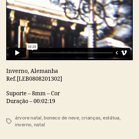
Inverno, Alemanha
Ref.[LEB0808201302]
Suporte – 8mm – Cor
Duração – 00:02:19
árvore natal
,
boneco de neve
,
crianças
,
estátua
,
Etiquetas
inverno
,
natal