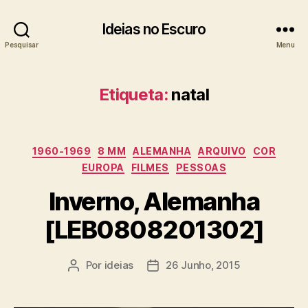
Ideias no Escuro
Pesquisar
Menu
Etiqueta:
natal
Categorias
1960-1969
8 MM
ALEMANHA
ARQUIVO
COR
EUROPA
FILMES
PESSOAS
Inverno, Alemanha
[LEB0808201302]
Por
ideias
26 Junho, 2015
Autor
Data
do
do
artigo
artigo