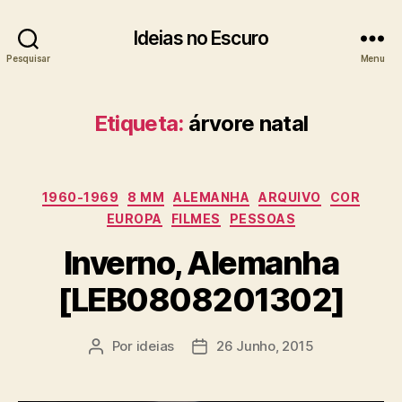
Ideias no Escuro
Pesquisar
Menu
Etiqueta:
árvore natal
Categorias
1960-1969
8 MM
ALEMANHA
ARQUIVO
COR
EUROPA
FILMES
PESSOAS
Inverno, Alemanha
[LEB0808201302]
Por
ideias
26 Junho, 2015
Autor
Data
do
do
artigo
artigo