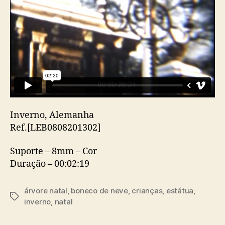
Inverno, Alemanha
Ref.[LEB0808201302]
Suporte – 8mm – Cor
Duração – 00:02:19
árvore natal
,
boneco de neve
,
crianças
,
estátua
,
Etiquetas
inverno
,
natal