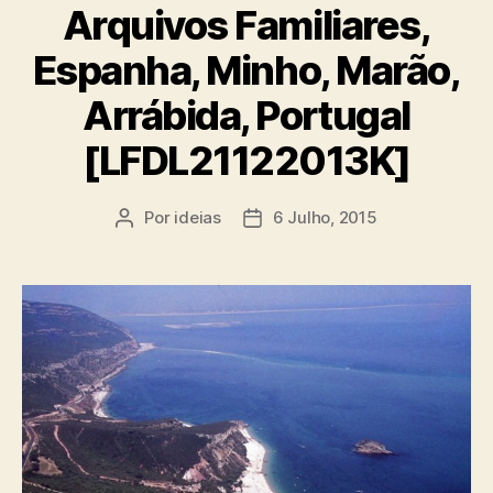
Arquivos Familiares,
Espanha, Minho, Marão,
Arrábida, Portugal
[LFDL21122013K]
Por
ideias
6 Julho, 2015
Autor
Data
do
do
artigo
artigo