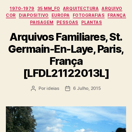
Categorias
1970-1979
35 MM_FO
ARQUITECTURA
ARQUIVO
COR
DIAPOSITIVO
EUROPA
FOTOGRAFIAS
FRANÇA
PAISAGEM
PESSOAS
PLANTAS
Arquivos Familiares, St.
Germain-En-Laye, Paris,
França
[LFDL21122013L]
Por
ideias
6 Julho, 2015
Autor
Data
do
do
artigo
artigo