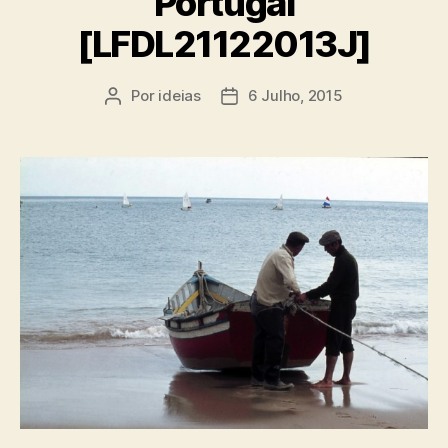
Portugal
[LFDL21122013J]
Por
ideias
6 Julho, 2015
Autor
Data
do
do
artigo
artigo