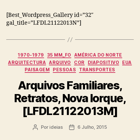
[Best_Wordpress_Gallery id=”32″
gal_title=”LFDL21122013N”]
Categorias
1970-1979
35 MM_FO
AMÉRICA DO NORTE
ARQUITECTURA
ARQUIVO
COR
DIAPOSITIVO
EUA
PAISAGEM
PESSOAS
TRANSPORTES
Arquivos Familiares,
Retratos, Nova Iorque,
[LFDL21122013M]
Por
ideias
6 Julho, 2015
Autor
Data
do
do