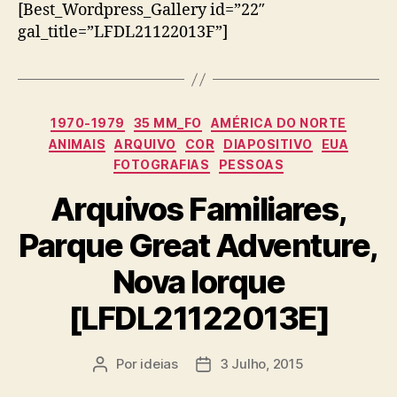
[Best_Wordpress_Gallery id=”22″
gal_title=”LFDL21122013F”]
Categorias
1970-1979
35 MM_FO
AMÉRICA DO NORTE
ANIMAIS
ARQUIVO
COR
DIAPOSITIVO
EUA
FOTOGRAFIAS
PESSOAS
Arquivos Familiares,
Parque Great Adventure,
Nova Iorque
[LFDL21122013E]
Por
ideias
3 Julho, 2015
Autor
Data
do
do