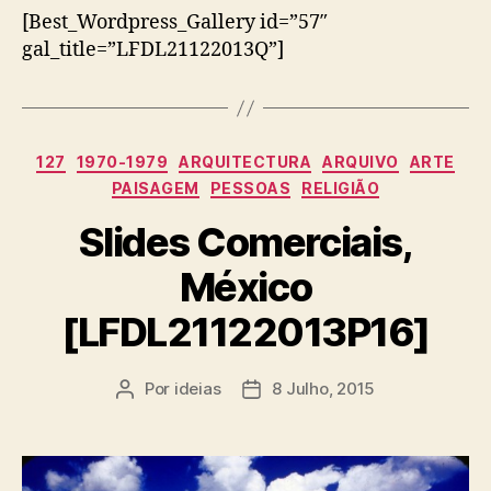
[Best_Wordpress_Gallery id=”57″
gal_title=”LFDL21122013Q”]
Categorias
127
1970-1979
ARQUITECTURA
ARQUIVO
ARTE
PAISAGEM
PESSOAS
RELIGIÃO
Slides Comerciais,
México
[LFDL21122013P16]
Por
ideias
8 Julho, 2015
Autor
Data
do
do
artigo
artigo