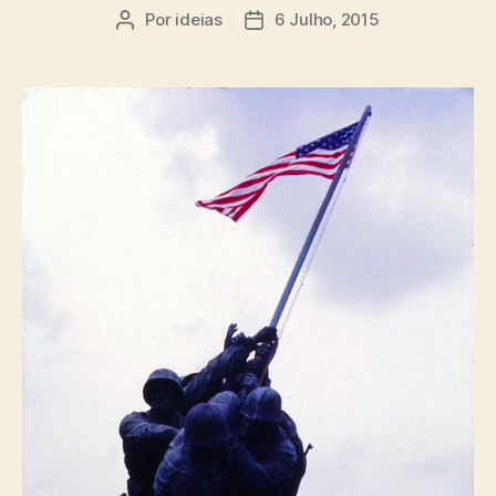
Por
ideias
6 Julho, 2015
Autor
Data
do
do
artigo
artigo