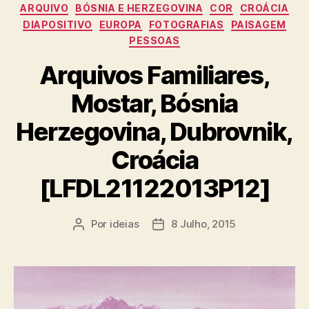
ARQUIVO
BÓSNIA E HERZEGOVINA
COR
CROÁCIA
DIAPOSITIVO
EUROPA
FOTOGRAFIAS
PAISAGEM
PESSOAS
Arquivos Familiares,
Mostar, Bósnia
Herzegovina, Dubrovnik,
Croácia
[LFDL21122013P12]
Por
ideias
8 Julho, 2015
Autor
Data
do
do
artigo
artigo