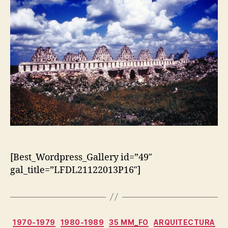
[Best_Wordpress_Gallery id=”49″
gal_title=”LFDL21122013P16″]
Categorias
1970-1979
1980-1989
35 MM_FO
ARQUITECTURA