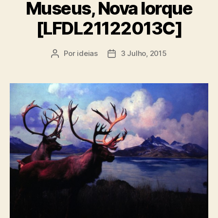
Museus, Nova Iorque
[LFDL21122013C]
Por
ideias
3 Julho, 2015
Autor
Data
do
do
artigo
artigo