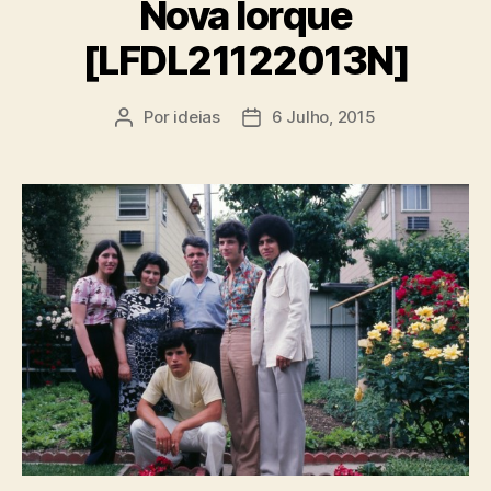
Nova Iorque
[LFDL21122013N]
Por
ideias
6 Julho, 2015
Autor
Data
do
do
artigo
artigo