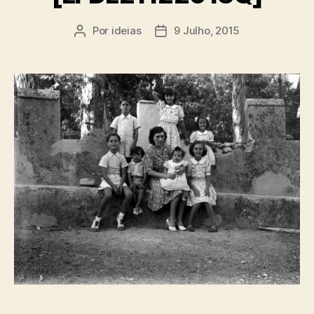
Por
ideias
9 Julho, 2015
Autor
Data
do
do
artigo
artigo