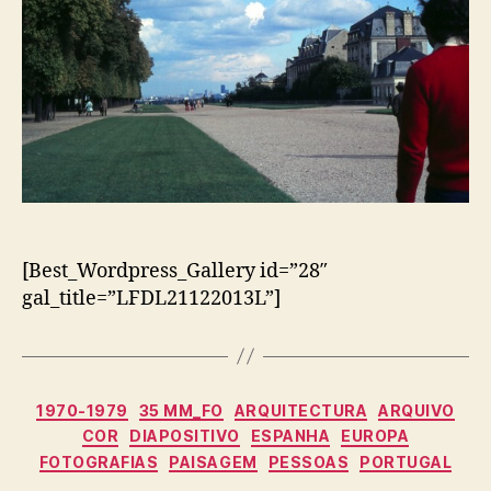
[Best_Wordpress_Gallery id=”28″
gal_title=”LFDL21122013L”]
Categorias
1970-1979
35 MM_FO
ARQUITECTURA
ARQUIVO
COR
DIAPOSITIVO
ESPANHA
EUROPA
FOTOGRAFIAS
PAISAGEM
PESSOAS
PORTUGAL