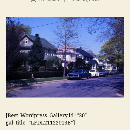
do
do
artigo
artigo
[Best_Wordpress_Gallery id=”20″
gal_title=”LFDL21122013B”]