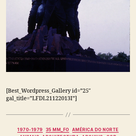
[Best_Wordpress_Gallery id=”25″
gal_title=”LFDL21122013I”]
Categorias
1970-1979
35 MM_FO
AMÉRICA DO NORTE