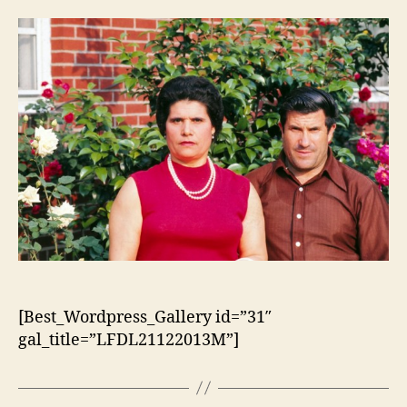
artigo
artigo
[Best_Wordpress_Gallery id=”31″
gal_title=”LFDL21122013M”]