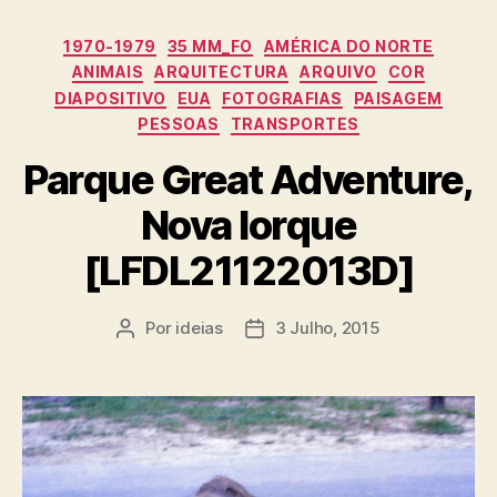
Categorias
1970-1979
35 MM_FO
AMÉRICA DO NORTE
ANIMAIS
ARQUITECTURA
ARQUIVO
COR
DIAPOSITIVO
EUA
FOTOGRAFIAS
PAISAGEM
PESSOAS
TRANSPORTES
Parque Great Adventure,
Nova Iorque
[LFDL21122013D]
Por
ideias
3 Julho, 2015
Autor
Data
do
do
artigo
artigo