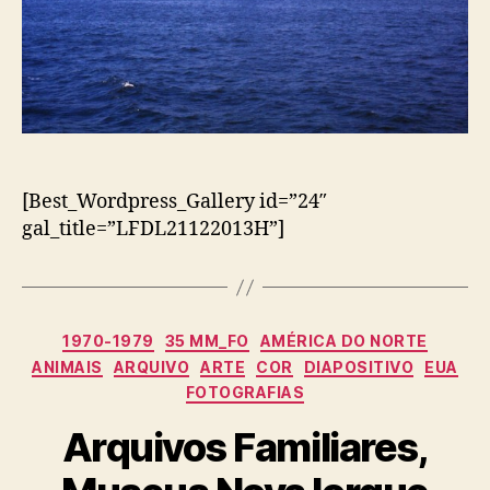
[Best_Wordpress_Gallery id=”24″
gal_title=”LFDL21122013H”]
Categorias
1970-1979
35 MM_FO
AMÉRICA DO NORTE
ANIMAIS
ARQUIVO
ARTE
COR
DIAPOSITIVO
EUA
FOTOGRAFIAS
Arquivos Familiares,