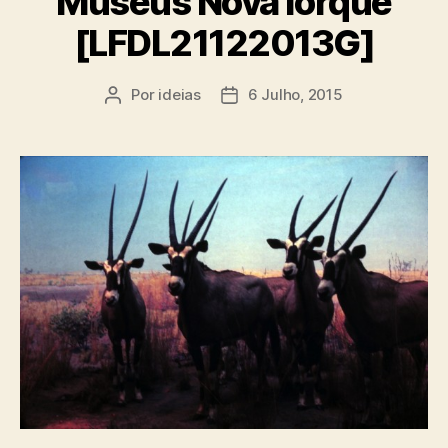
Museus Nova Iorque
[LFDL21122013G]
Por
ideias
6 Julho, 2015
Autor
Data
do
do
artigo
artigo