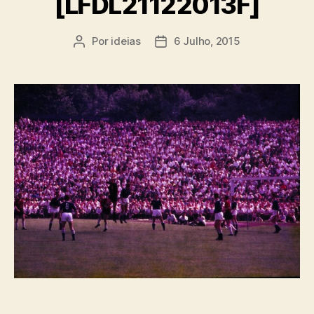
[LFDL21122013F]
Por
ideias
6 Julho, 2015
Autor
Data
do
do
artigo
artigo