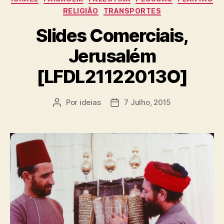
RELIGIÃO
TRANSPORTES
Slides Comerciais,
Jerusalém
[LFDL21122013O]
Por
ideias
7 Julho, 2015
Autor
Data
do
do
artigo
artigo