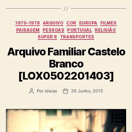
Categorias
1970-1979
ARQUIVO
COR
EUROPA
FILMES
PAISAGEM
PESSOAS
PORTUGAL
RELIGIÃO
SUPER 8
TRANSPORTES
Arquivo Familiar Castelo
Branco
[LOX0502201403]
Por
ideias
26 Junho, 2015
Autor
Data
do
do
artigo
artigo