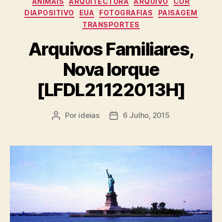
ANIMAIS
ARQUITECTURA
ARQUIVO
COR
DIAPOSITIVO
EUA
FOTOGRAFIAS
PAISAGEM
TRANSPORTES
Arquivos Familiares,
Nova Iorque
[LFDL21122013H]
Por
ideias
6 Julho, 2015
Autor
Data
do
do
artigo
artigo