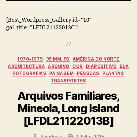
[Best_Wordpress_Gallery id=”10″
gal_title=”LFDL21122013C”]
Categorias
1970-1979
35 MM_FO
AMÉRICA DO NORTE
ARQUITECTURA
ARQUIVO
COR
DIAPOSITIVO
EUA
FOTOGRAFIAS
PAISAGEM
PESSOAS
PLANTAS
TRANSPORTES
Arquivos Familiares,
Mineola, Long Island
[LFDL21122013B]
Por
ideias
1 Julho, 2015
Autor
Data