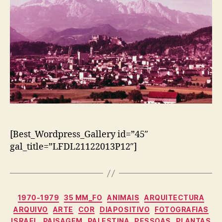
[Best_Wordpress_Gallery id=”45″
gal_title=”LFDL21122013P12″]
Categorias
1970-1979
35 MM_FO
ANIMAIS
ARQUITECTURA
ARQUIVO
ARTE
COR
DIAPOSITIVO
FOTOGRAFIAS
ISRAEL
PAISAGEM
PALESTINA
PESSOAS
PLANTAS