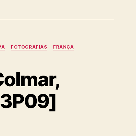
PA
FOTOGRAFIAS
FRANÇA
Colmar,
13P09]