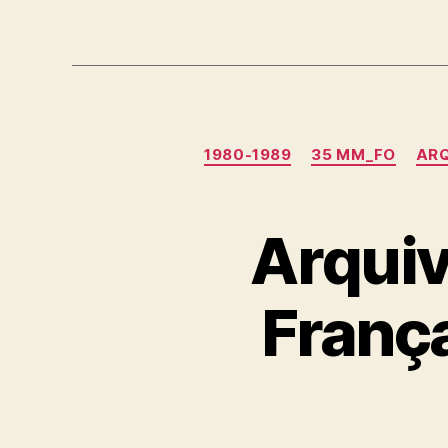
1980-1989
35 MM_FO
AR
Arquiv
Franç