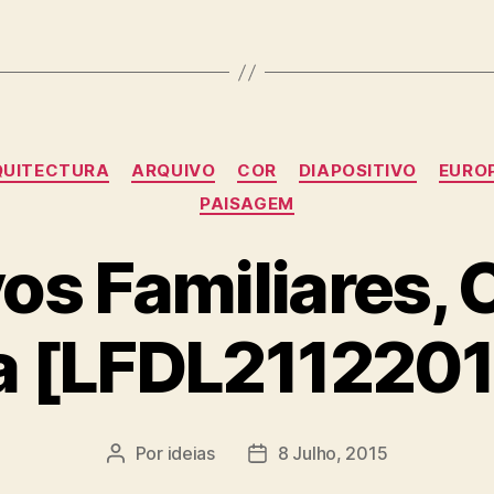
Categorias
QUITECTURA
ARQUIVO
COR
DIAPOSITIVO
EURO
PAISAGEM
os Familiares, 
a [LFDL211220
Por
ideias
8 Julho, 2015
Autor
Data
do
do