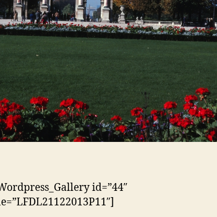
Wordpress_Gallery id=”44″
tle=”LFDL21122013P11″]