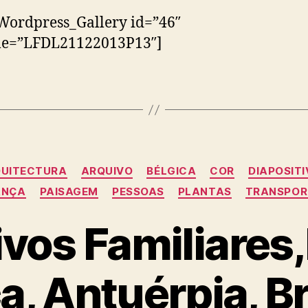
Wordpress_Gallery id=”46″
tle=”LFDL21122013P13″]
Categorias
UITECTURA
ARQUIVO
BÉLGICA
COR
DIAPOSIT
ANÇA
PAISAGEM
PESSOAS
PLANTAS
TRANSPOR
vos Familiares,
a, Antuérpia, B