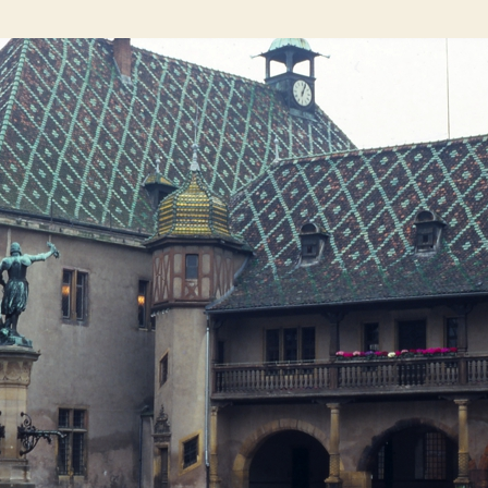
artigo
artigo