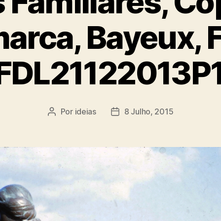
 Familiares, C
arca, Bayeux, 
FDL21122013P
Por
ideias
8 Julho, 2015
Autor
Data
do
do
artigo
artigo