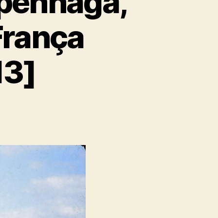
openhaga,
França
13]