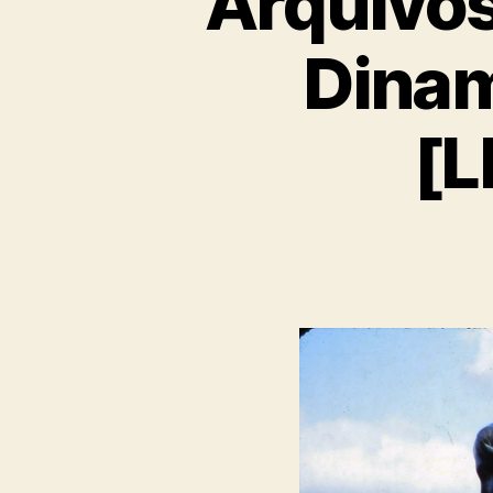
Arquivos
Dinam
[L