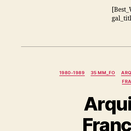
[Best_
gal_ti
1980-1989
35 MM_FO
ARQ
FR
Arqui
Franç