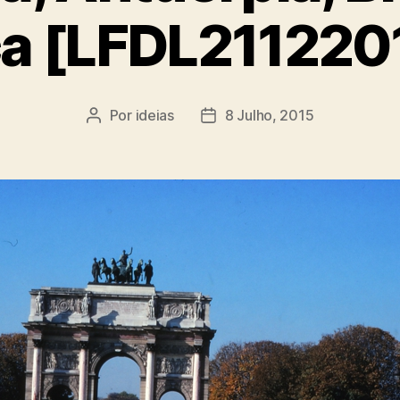
ca [LFDL211220
Por
ideias
8 Julho, 2015
Autor
Data
do
do
artigo
artigo