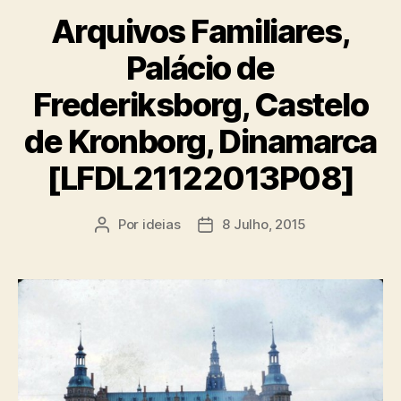
Arquivos Familiares,
Palácio de
Frederiksborg, Castelo
de Kronborg, Dinamarca
[LFDL21122013P08]
Por
ideias
8 Julho, 2015
Autor
Data
do
do
artigo
artigo