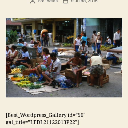
Por
ideias
9 Julho, 2015
Autor
Data
do
do
artigo
artigo
[Best_Wordpress_Gallery id=”56″
gal_title=”LFDL21122013P22″]