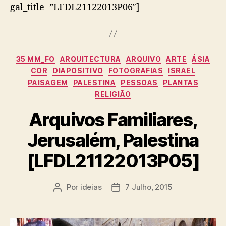
gal_title=”LFDL21122013P06″]
Categorias
35 MM_FO
ARQUITECTURA
ARQUIVO
ARTE
ÁSIA
COR
DIAPOSITIVO
FOTOGRAFIAS
ISRAEL
PAISAGEM
PALESTINA
PESSOAS
PLANTAS
RELIGIÃO
Arquivos Familiares,
Jerusalém, Palestina
[LFDL21122013P05]
Por
ideias
7 Julho, 2015
Autor
Data
do
do
artigo
artigo