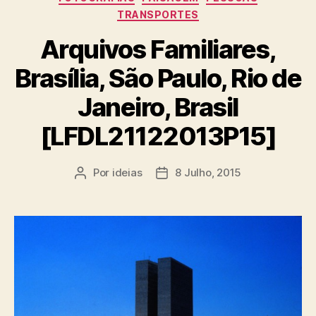
TRANSPORTES
Arquivos Familiares,
Brasília, São Paulo, Rio de
Janeiro, Brasil
[LFDL21122013P15]
Por
ideias
8 Julho, 2015
Autor
Data
do
do
artigo
artigo