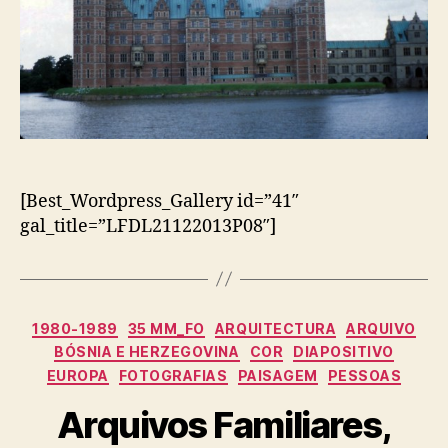
[Best_Wordpress_Gallery id=”41″
gal_title=”LFDL21122013P08″]
Categorias
1980-1989
35 MM_FO
ARQUITECTURA
ARQUIVO
BÓSNIA E HERZEGOVINA
COR
DIAPOSITIVO
EUROPA
FOTOGRAFIAS
PAISAGEM
PESSOAS
Arquivos Familiares,