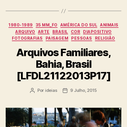
Categorias
1980-1989
35 MM_FO
AMÉRICA DO SUL
ANIMAIS
ARQUIVO
ARTE
BRASIL
COR
DIAPOSITIVO
FOTOGRAFIAS
PAISAGEM
PESSOAS
RELIGIÃO
Arquivos Familiares,
Bahia, Brasil
[LFDL21122013P17]
Por
ideias
9 Julho, 2015
Autor
Data
do
do
artigo
artigo