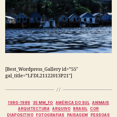
[Best_Wordpress_Gallery id=”55″
gal_title=”LFDL21122013P21″]
Categorias
1980-1989
35 MM_FO
AMÉRICA DO SUL
ANIMAIS
ARQUITECTURA
ARQUIVO
BRASIL
COR
DIAPOSITIVO
FOTOGRAFIAS
PAISAGEM
PESSOAS