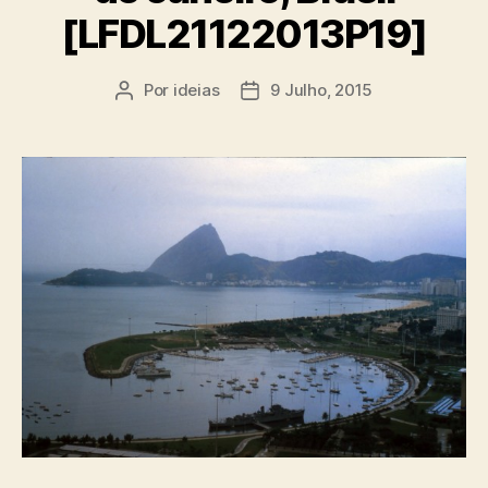
[LFDL21122013P19]
Por
ideias
9 Julho, 2015
Autor
Data
do
do
artigo
artigo