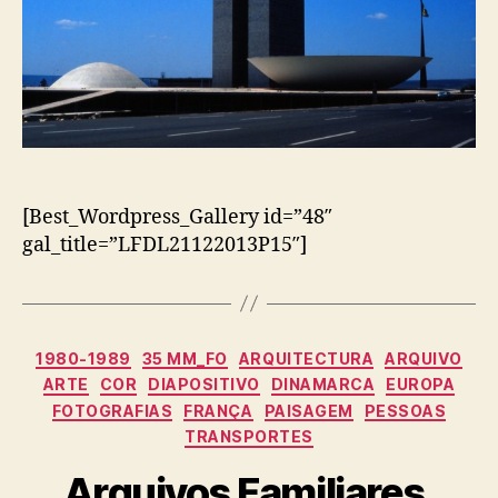
[Best_Wordpress_Gallery id=”48″
gal_title=”LFDL21122013P15″]
Categorias
1980-1989
35 MM_FO
ARQUITECTURA
ARQUIVO
ARTE
COR
DIAPOSITIVO
DINAMARCA
EUROPA
FOTOGRAFIAS
FRANÇA
PAISAGEM
PESSOAS
TRANSPORTES
Arquivos Familiares,