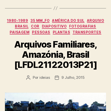
Categorias
1980-1989
35 MM_FO
AMÉRICA DO SUL
ARQUIVO
BRASIL
COR
DIAPOSITIVO
FOTOGRAFIAS
PAISAGEM
PESSOAS
PLANTAS
TRANSPORTES
Arquivos Familiares,
Amazónia, Brasil
[LFDL21122013P21]
Por
ideias
9 Julho, 2015
Autor
Data
do
do
artigo
artigo