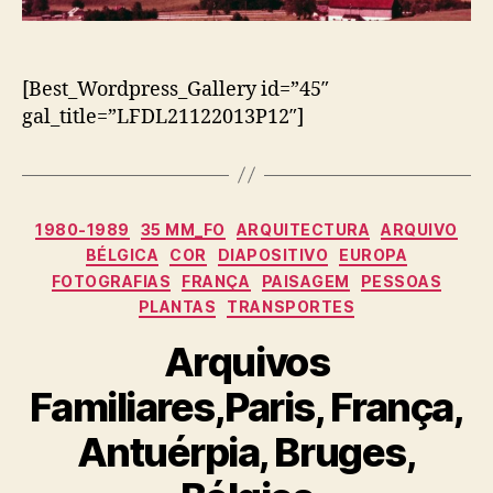
[Best_Wordpress_Gallery id=”45″
gal_title=”LFDL21122013P12″]
Categorias
1980-1989
35 MM_FO
ARQUITECTURA
ARQUIVO
BÉLGICA
COR
DIAPOSITIVO
EUROPA
FOTOGRAFIAS
FRANÇA
PAISAGEM
PESSOAS
PLANTAS
TRANSPORTES
Arquivos
Familiares,Paris, França,
Antuérpia, Bruges,