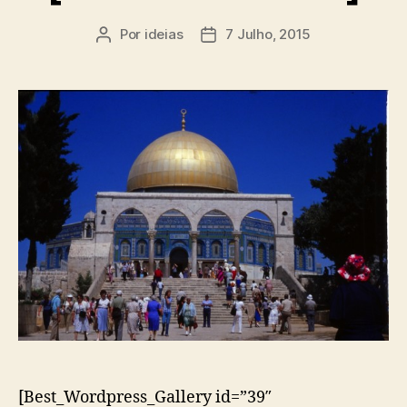
Por
ideias
7 Julho, 2015
Autor
Data
do
do
artigo
artigo
[Best_Wordpress_Gallery id=”39″