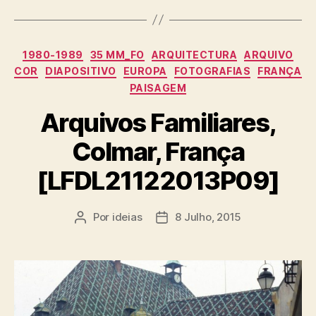
Categorias
1980-1989
35 MM_FO
ARQUITECTURA
ARQUIVO
COR
DIAPOSITIVO
EUROPA
FOTOGRAFIAS
FRANÇA
PAISAGEM
Arquivos Familiares,
Colmar, França
[LFDL21122013P09]
Por
ideias
8 Julho, 2015
Autor
Data
do
do
artigo
artigo