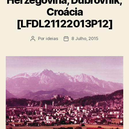
Herzegovina, Dubrovnik,
Croácia
[LFDL21122013P12]
Por
ideias
8 Julho, 2015
Autor
Data
do
do
artigo
artigo