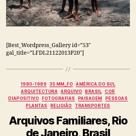
[Best_Wordpress_Gallery id=”53″
gal_title=”LFDL21122013P20″]
Categorias
1980-1989
35 MM_FO
AMÉRICA DO SUL
ARQUITECTURA
ARQUIVO
BRASIL
COR
DIAPOSITIVO
FOTOGRAFIAS
PAISAGEM
PESSOAS
PLANTAS
RELIGIÃO
TRANSPORTES
Arquivos Familiares, Rio
de Janeiro, Brasil