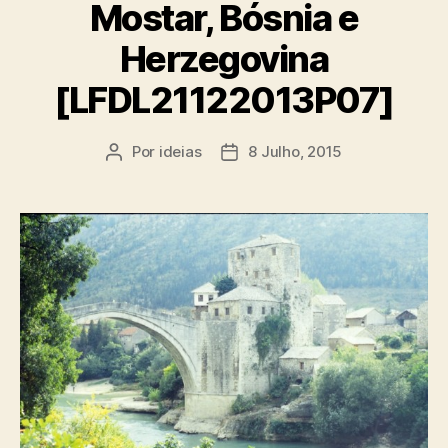
Mostar, Bósnia e
Herzegovina
[LFDL21122013P07]
Por
ideias
8 Julho, 2015
Autor
Data
do
do
artigo
artigo