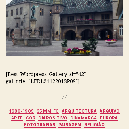
[Best_Wordpress_Gallery id=”42″
gal_title=”LFDL21122013P09″]
Categorias
1980-1989
35 MM_FO
ARQUITECTURA
ARQUIVO
ARTE
COR
DIAPOSITIVO
DINAMARCA
EUROPA
FOTOGRAFIAS
PAISAGEM
RELIGIÃO