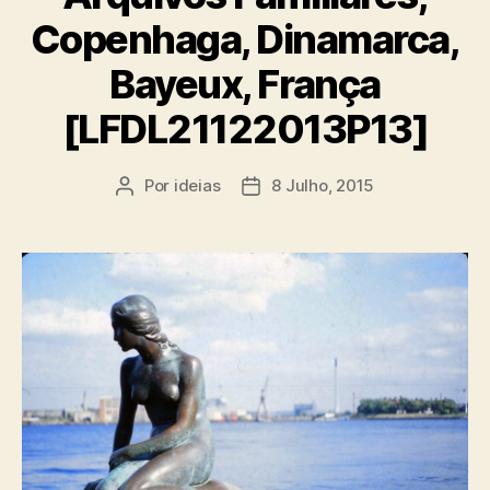
Copenhaga, Dinamarca,
Bayeux, França
[LFDL21122013P13]
Por
ideias
8 Julho, 2015
Autor
Data
do
do
artigo
artigo