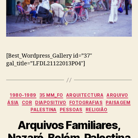
[Best_Wordpress_Gallery id=”37″
gal_title=”LFDL21122013P04″]
Categorias
1980-1989
35 MM_FO
ARQUITECTURA
ARQUIVO
ÁSIA
COR
DIAPOSITIVO
FOTOGRAFIAS
PAISAGEM
PALESTINA
PESSOAS
RELIGIÃO
Arquivos Familiares,
Nazaré, Belém, Palestina