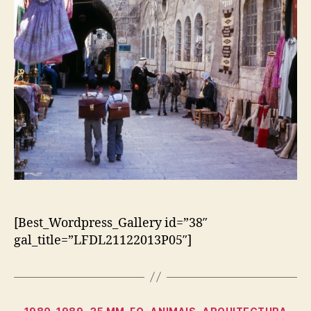
[Best_Wordpress_Gallery id=”38″
gal_title=”LFDL21122013P05″]
Categorias