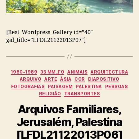
[Best_Wordpress_Gallery id=”40″
gal_title=”LFDL21122013P07″]
Categorias
1980-1989
35 MM_FO
ANIMAIS
ARQUITECTURA
ARQUIVO
ARTE
ÁSIA
COR
DIAPOSITIVO
FOTOGRAFIAS
PAISAGEM
PALESTINA
PESSOAS
RELIGIÃO
TRANSPORTES
Arquivos Familiares,
Jerusalém, Palestina
[LFDL21122013P06]