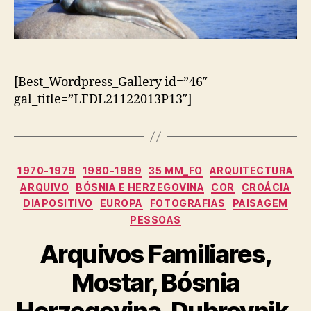
[Best_Wordpress_Gallery id=”46″
gal_title=”LFDL21122013P13″]
Categorias
1970-1979
1980-1989
35 MM_FO
ARQUITECTURA
ARQUIVO
BÓSNIA E HERZEGOVINA
COR
CROÁCIA
DIAPOSITIVO
EUROPA
FOTOGRAFIAS
PAISAGEM
PESSOAS
Arquivos Familiares,
Mostar, Bósnia