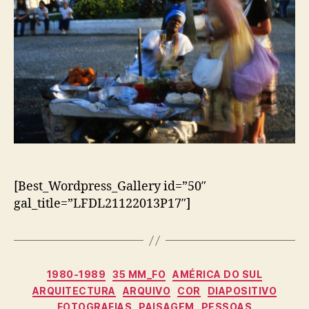
[Best_Wordpress_Gallery id=”50″
gal_title=”LFDL21122013P17″]
Categorias
1980-1989
35 MM_FO
AMÉRICA DO SUL
ARQUITECTURA
ARQUIVO
COR
DIAPOSITIVO
FOTOGRAFIAS
PAISAGEM
PESSOAS