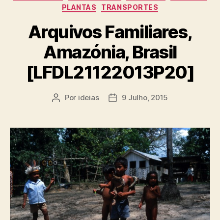
PLANTAS
TRANSPORTES
Arquivos Familiares,
Amazónia, Brasil
[LFDL21122013P20]
Por
ideias
9 Julho, 2015
Autor
Data
do
do
artigo
artigo