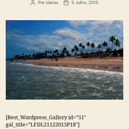
Por
ideias
9 Julho, 2015
Autor
Data
do
do
artigo
artigo
[Best_Wordpress_Gallery id=”51″
gal_title=”LFDL21122013P18″]