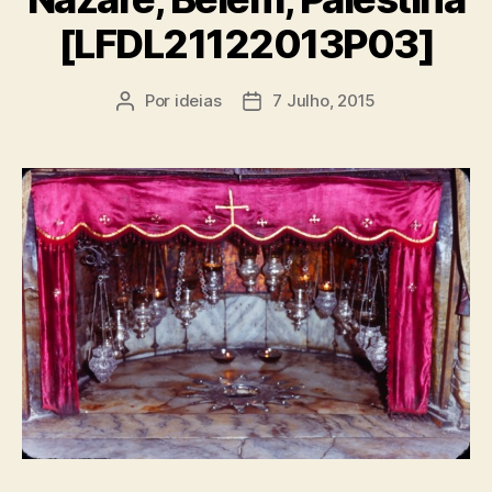
[LFDL21122013P03]
Por
ideias
7 Julho, 2015
Autor
Data
do
do
artigo
artigo