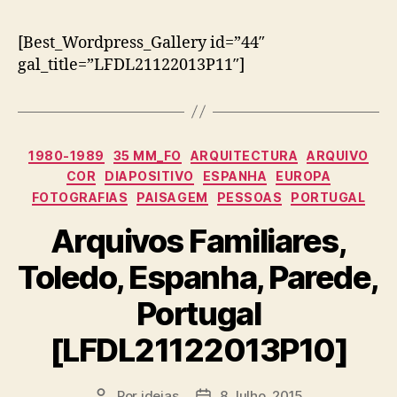
[Best_Wordpress_Gallery id=”44″
gal_title=”LFDL21122013P11″]
Categorias
1980-1989
35 MM_FO
ARQUITECTURA
ARQUIVO
COR
DIAPOSITIVO
ESPANHA
EUROPA
FOTOGRAFIAS
PAISAGEM
PESSOAS
PORTUGAL
Arquivos Familiares,
Toledo, Espanha, Parede,
Portugal
[LFDL21122013P10]
Por
ideias
8 Julho, 2015
Autor
Data