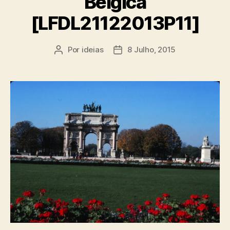
Bélgica
[LFDL21122013P11]
Por
ideias
8 Julho, 2015
Autor
Data
do
do
artigo
artigo