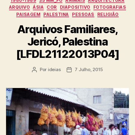
1980-1989
35 MM_FO
ANIMAIS
ARQUITECTURA
ARQUIVO
ÁSIA
COR
DIAPOSITIVO
FOTOGRAFIAS
PAISAGEM
PALESTINA
PESSOAS
RELIGIÃO
Arquivos Familiares,
Jericó, Palestina
[LFDL21122013P04]
Por
ideias
7 Julho, 2015
Autor
Data
do
do
artigo
artigo