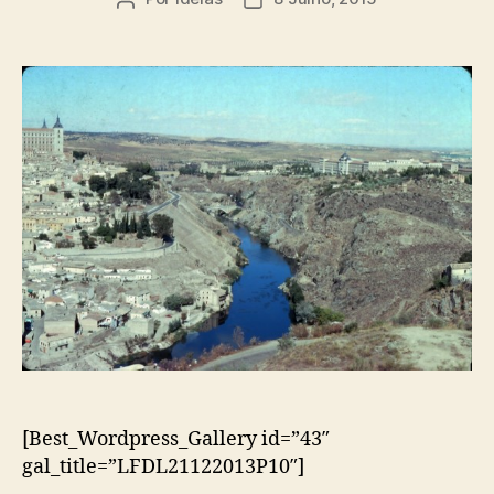
do
do
artigo
artigo
[Best_Wordpress_Gallery id=”43″
gal_title=”LFDL21122013P10″]