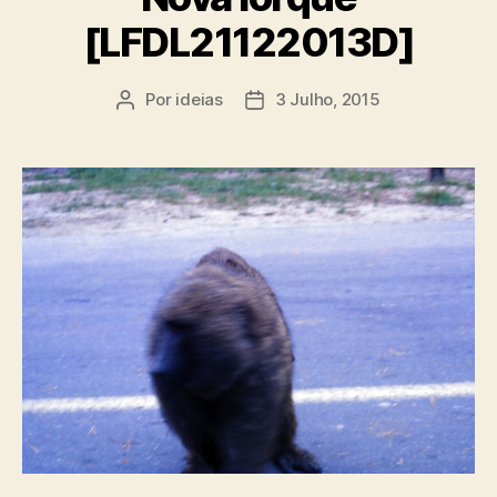
[LFDL21122013D]
Por
ideias
3 Julho, 2015
Autor
Data
do
do
artigo
artigo