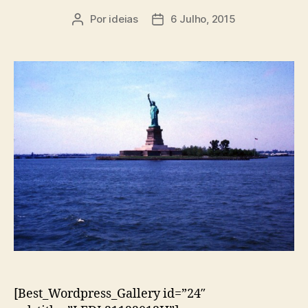
Por
ideias
6 Julho, 2015
Autor
Data
do
do
artigo
artigo
[Best_Wordpress_Gallery id=”24″