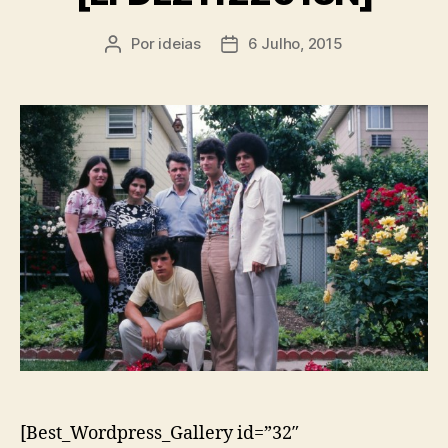
Por
ideias
6 Julho, 2015
Autor
Data
do
do
artigo
artigo
[Best_Wordpress_Gallery id=”32″