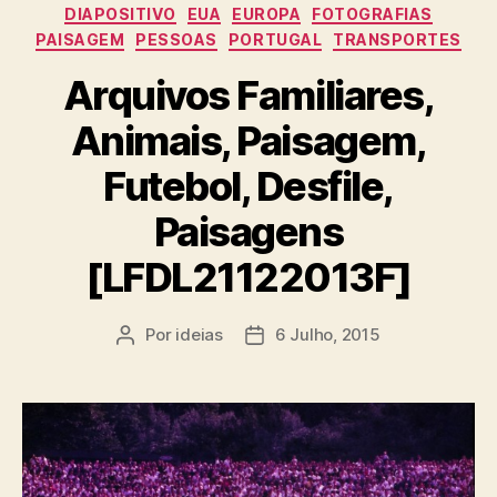
DIAPOSITIVO
EUA
EUROPA
FOTOGRAFIAS
PAISAGEM
PESSOAS
PORTUGAL
TRANSPORTES
Arquivos Familiares,
Animais, Paisagem,
Futebol, Desfile,
Paisagens
[LFDL21122013F]
Por
ideias
6 Julho, 2015
Autor
Data
do
do
artigo
artigo