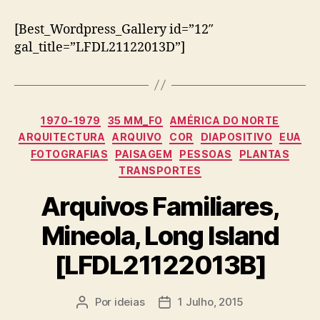
[Best_Wordpress_Gallery id=”12″
gal_title=”LFDL21122013D”]
Categorias
1970-1979
35 MM_FO
AMÉRICA DO NORTE
ARQUITECTURA
ARQUIVO
COR
DIAPOSITIVO
EUA
FOTOGRAFIAS
PAISAGEM
PESSOAS
PLANTAS
TRANSPORTES
Arquivos Familiares,
Mineola, Long Island
[LFDL21122013B]
Por
ideias
1 Julho, 2015
Autor
Data
do
do