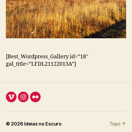
[Best_Wordpress_Gallery id=”18″
gal_title=”LFDL21122013A”]
Vimeo
Instagram
Flickr
© 2026
Ideias no Escuro
Topo
↑