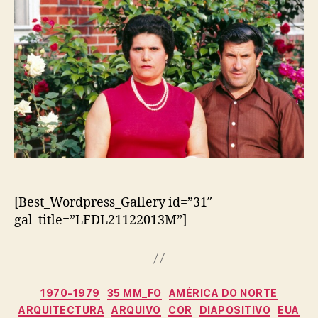
[Best_Wordpress_Gallery id=”31″
gal_title=”LFDL21122013M”]
Categorias
1970-1979
35 MM_FO
AMÉRICA DO NORTE
ARQUITECTURA
ARQUIVO
COR
DIAPOSITIVO
EUA