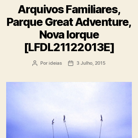
Arquivos Familiares,
Parque Great Adventure,
Nova Iorque
[LFDL21122013E]
Por
ideias
3 Julho, 2015
Autor
Data
do
do
artigo
artigo