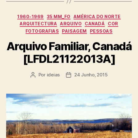
Categorias
1960-1969
35 MM_FO
AMÉRICA DO NORTE
ARQUITECTURA
ARQUIVO
CANADÁ
COR
FOTOGRAFIAS
PAISAGEM
PESSOAS
Arquivo Familiar, Canadá
[LFDL21122013A]
Por
ideias
24 Junho, 2015
Autor
Data
do
do
artigo
artigo