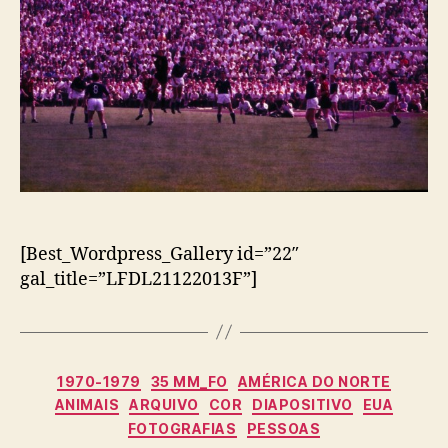
[Best_Wordpress_Gallery id=”22″
gal_title=”LFDL21122013F”]
Categorias
1970-1979
35 MM_FO
AMÉRICA DO NORTE
ANIMAIS
ARQUIVO
COR
DIAPOSITIVO
EUA
FOTOGRAFIAS
PESSOAS