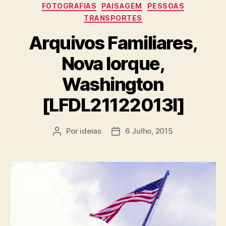
FOTOGRAFIAS
PAISAGEM
PESSOAS
TRANSPORTES
Arquivos Familiares,
Nova Iorque,
Washington
[LFDL21122013I]
Por
ideias
6 Julho, 2015
Autor
Data
do
do
artigo
artigo