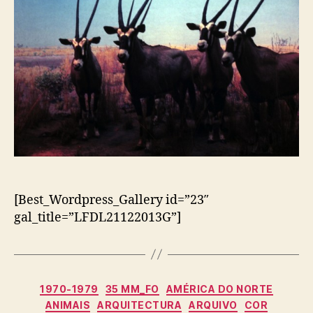
[Best_Wordpress_Gallery id=”23″
gal_title=”LFDL21122013G”]
Categorias
1970-1979
35 MM_FO
AMÉRICA DO NORTE
ANIMAIS
ARQUITECTURA
ARQUIVO
COR