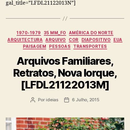
gal_title=”LFDL21122013N”]
Categorias
1970-1979
35 MM_FO
AMÉRICA DO NORTE
ARQUITECTURA
ARQUIVO
COR
DIAPOSITIVO
EUA
PAISAGEM
PESSOAS
TRANSPORTES
Arquivos Familiares,
Retratos, Nova Iorque,
[LFDL21122013M]
Por
ideias
6 Julho, 2015
Autor
Data
do
do
artigo
artigo