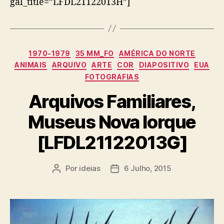
gal_title=”LFDL21122013H”]
Categorias
1970-1979
35 MM_FO
AMÉRICA DO NORTE
ANIMAIS
ARQUIVO
ARTE
COR
DIAPOSITIVO
EUA
FOTOGRAFIAS
Arquivos Familiares,
Museus Nova Iorque
[LFDL21122013G]
Por
ideias
6 Julho, 2015
Autor
Data
do
do
artigo
artigo