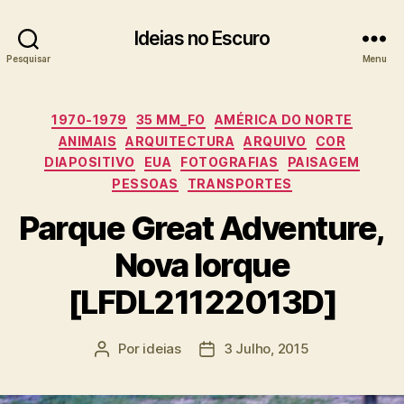
Ideias no Escuro
Pesquisar
Menu
Categorias
1970-1979
35 MM_FO
AMÉRICA DO NORTE
ANIMAIS
ARQUITECTURA
ARQUIVO
COR
DIAPOSITIVO
EUA
FOTOGRAFIAS
PAISAGEM
PESSOAS
TRANSPORTES
Parque Great Adventure,
Nova Iorque
[LFDL21122013D]
Por
ideias
3 Julho, 2015
Autor
Data
do
do
artigo
artigo