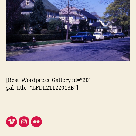
[Best_Wordpress_Gallery id=”20″
gal_title=”LFDL21122013B”]
Vimeo
Instagram
Flickr