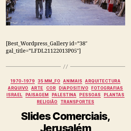
[Best_Wordpress_Gallery id=”38″
gal_title=”LFDL21122013P05″]
Categorias
1970-1979
35 MM_FO
ANIMAIS
ARQUITECTURA
ARQUIVO
ARTE
COR
DIAPOSITIVO
FOTOGRAFIAS
ISRAEL
PAISAGEM
PALESTINA
PESSOAS
PLANTAS
RELIGIÃO
TRANSPORTES
Slides Comerciais,
Jerusalém