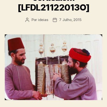
[LFDL21122013O]
Por
ideias
7 Julho, 2015
Autor
Data
do
do
artigo
artigo