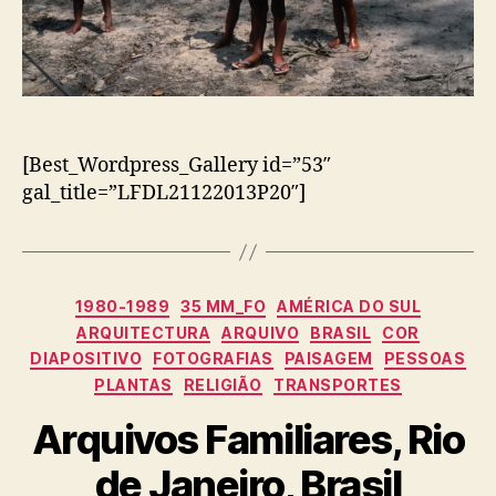
[Best_Wordpress_Gallery id=”53″
gal_title=”LFDL21122013P20″]
Categorias
1980-1989
35 MM_FO
AMÉRICA DO SUL
ARQUITECTURA
ARQUIVO
BRASIL
COR
DIAPOSITIVO
FOTOGRAFIAS
PAISAGEM
PESSOAS
PLANTAS
RELIGIÃO
TRANSPORTES
Arquivos Familiares, Rio
de Janeiro, Brasil