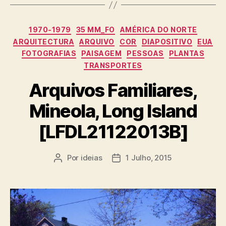
Categorias
1970-1979
35 MM_FO
AMÉRICA DO NORTE
ARQUITECTURA
ARQUIVO
COR
DIAPOSITIVO
EUA
FOTOGRAFIAS
PAISAGEM
PESSOAS
PLANTAS
TRANSPORTES
Arquivos Familiares,
Mineola, Long Island
[LFDL21122013B]
Por
ideias
1 Julho, 2015
Autor
Data
do
do
artigo
artigo