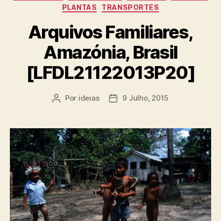
PLANTAS
TRANSPORTES
Arquivos Familiares,
Amazónia, Brasil
[LFDL21122013P20]
Por
ideias
9 Julho, 2015
Autor
Data
do
do
artigo
artigo