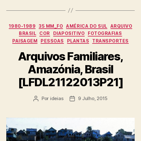
Categorias
1980-1989
35 MM_FO
AMÉRICA DO SUL
ARQUIVO
BRASIL
COR
DIAPOSITIVO
FOTOGRAFIAS
PAISAGEM
PESSOAS
PLANTAS
TRANSPORTES
Arquivos Familiares,
Amazónia, Brasil
[LFDL21122013P21]
Por
ideias
9 Julho, 2015
Autor
Data
do
do
artigo
artigo