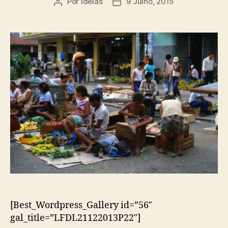
Por
ideias
9 Julho, 2015
Autor
Data
do
do
artigo
artigo
[Best_Wordpress_Gallery id=”56″
gal_title=”LFDL21122013P22″]