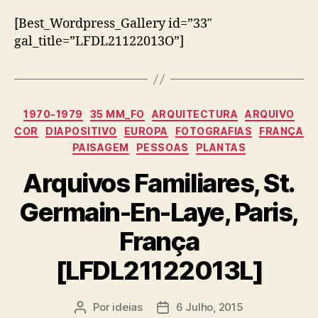
[Best_Wordpress_Gallery id=”33″
gal_title=”LFDL21122013O”]
Categorias
1970-1979
35 MM_FO
ARQUITECTURA
ARQUIVO
COR
DIAPOSITIVO
EUROPA
FOTOGRAFIAS
FRANÇA
PAISAGEM
PESSOAS
PLANTAS
Arquivos Familiares, St.
Germain-En-Laye, Paris,
França
[LFDL21122013L]
Por
ideias
6 Julho, 2015
Autor
Data