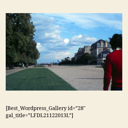
do
do
artigo
artigo
[Best_Wordpress_Gallery id=”28″
gal_title=”LFDL21122013L”]