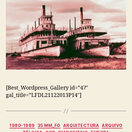
[Best_Wordpress_Gallery id=”47″
gal_title=”LFDL21122013P14″]
Categorias
1980-1989
35 MM_FO
ARQUITECTURA
ARQUIVO