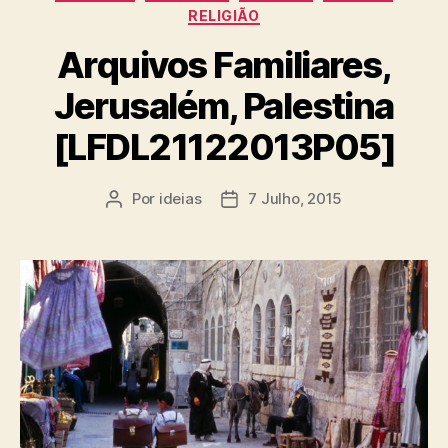
RELIGIÃO
Arquivos Familiares,
Jerusalém, Palestina
[LFDL21122013P05]
Por
ideias
7 Julho, 2015
Autor
Data
do
do
artigo
artigo