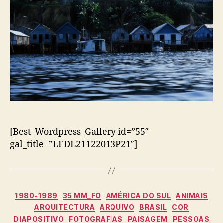
[Best_Wordpress_Gallery id=”55″
gal_title=”LFDL21122013P21″]
Categorias
1980-1989
35 MM_FO
AMÉRICA DO SUL
ANIMAIS
ARQUITECTURA
ARQUIVO
BRASIL
COR
DIAPOSITIVO
FOTOGRAFIAS
PAISAGEM
PESSOAS