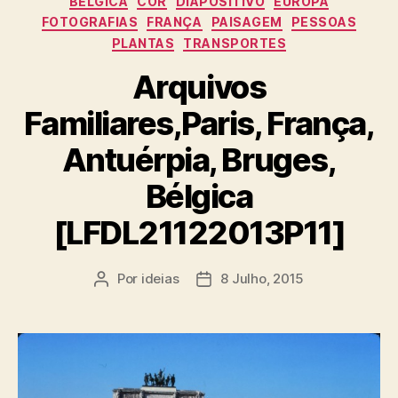
BÉLGICA
COR
DIAPOSITIVO
EUROPA
FOTOGRAFIAS
FRANÇA
PAISAGEM
PESSOAS
PLANTAS
TRANSPORTES
Arquivos
Familiares,Paris, França,
Antuérpia, Bruges,
Bélgica
[LFDL21122013P11]
Por
ideias
8 Julho, 2015
Autor
Data
do
do
artigo
artigo