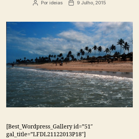
Por
ideias
9 Julho, 2015
Autor
Data
do
do
artigo
artigo
[Best_Wordpress_Gallery id=”51″
gal_title=”LFDL21122013P18″]