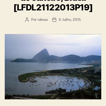
[LFDL21122013P19]
Por
ideias
9 Julho, 2015
Autor
Data
do
do
artigo
artigo