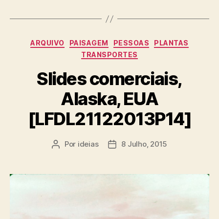
Categorias
ARQUIVO
PAISAGEM
PESSOAS
PLANTAS
TRANSPORTES
Slides comerciais,
Alaska, EUA
[LFDL21122013P14]
Por
ideias
8 Julho, 2015
Autor
Data
do
do
artigo
artigo