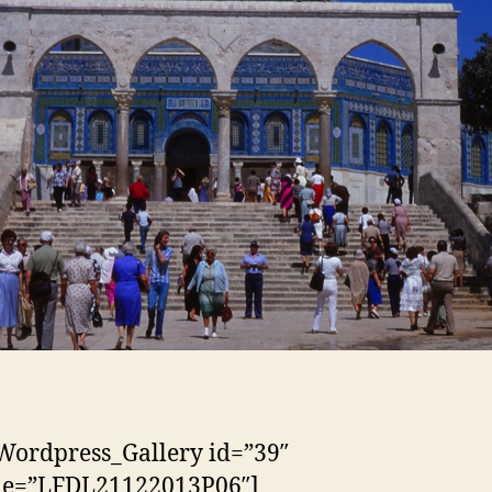
Wordpress_Gallery id=”39″
tle=”LFDL21122013P06″]