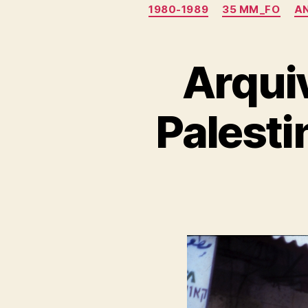
1980-1989
35 MM_FO
AN
Arquiv
Palest