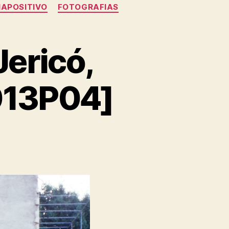
IAPOSITIVO
FOTOGRAFIAS
Jericó,
013P04]