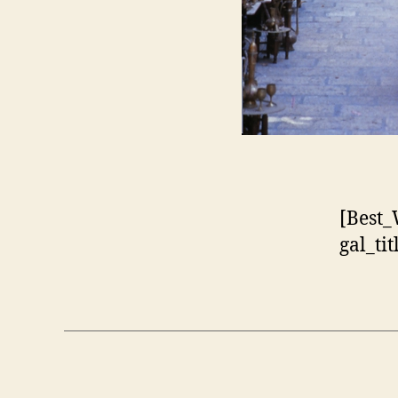
[Best_
gal_ti