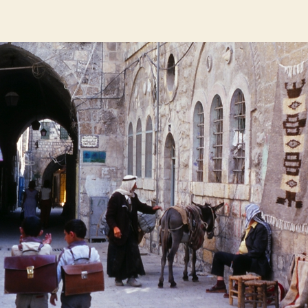
do
do
artigo
artigo