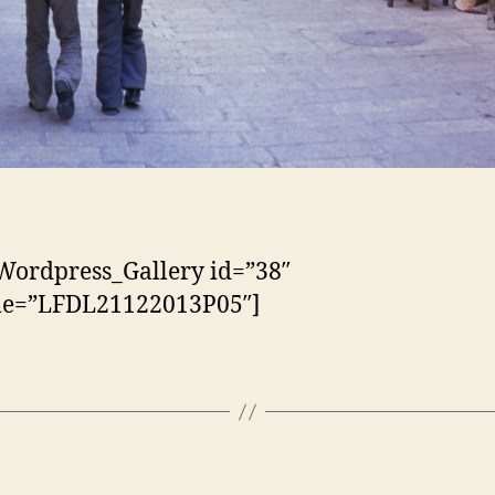
Wordpress_Gallery id=”38″
tle=”LFDL21122013P05″]