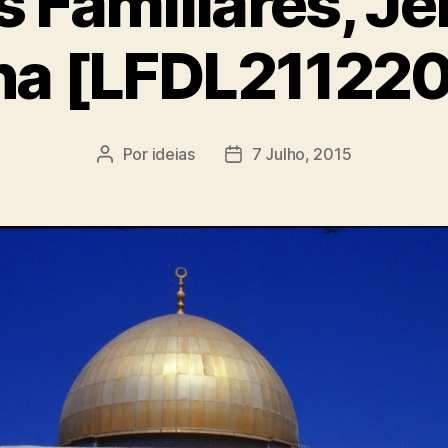
 Familiares, J
ina [LFDL21122
Por
ideias
7 Julho, 2015
Autor
Data
do
do
artigo
artigo