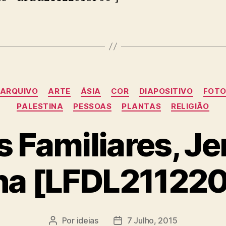
Categorias
ARQUIVO
ARTE
ÁSIA
COR
DIAPOSITIVO
FOTO
PALESTINA
PESSOAS
PLANTAS
RELIGIÃO
 Familiares, J
ina [LFDL21122
Por
ideias
7 Julho, 2015
Autor
Data