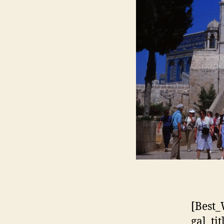
[Best_
gal_ti