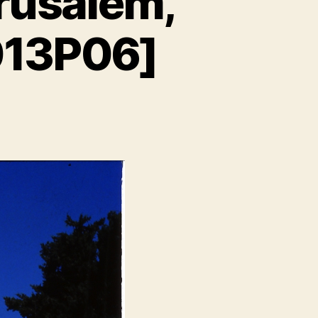
erusalém,
013P06]