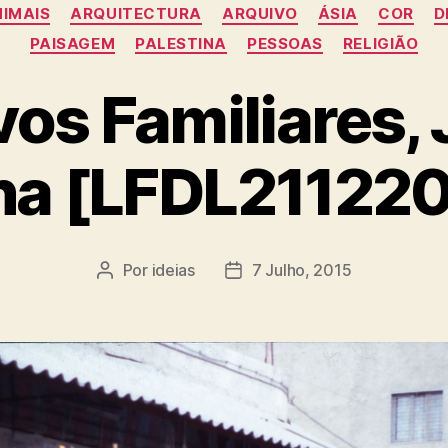
Categorias
IMAIS
ARQUITECTURA
ARQUIVO
ÁSIA
COR
D
PAISAGEM
PALESTINA
PESSOAS
RELIGIÃO
os Familiares, 
ina [LFDL21122
Por
ideias
7 Julho, 2015
Autor
Data
do
do
artigo
artigo