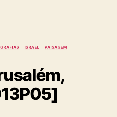
GRAFIAS
ISRAEL
PAISAGEM
erusalém,
013P05]