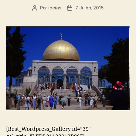
Por
ideias
7 Julho, 2015
Autor
Data
do
do
artigo
artigo
[Best_Wordpress_Gallery id=”39″