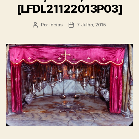
[LFDL21122013P03]
Por
ideias
7 Julho, 2015
Autor
Data
do
do
artigo
artigo