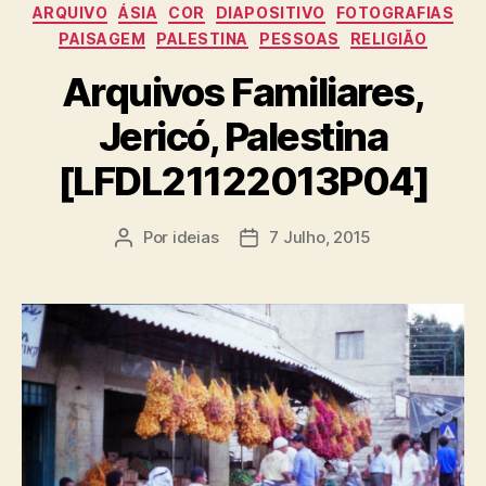
ARQUIVO
ÁSIA
COR
DIAPOSITIVO
FOTOGRAFIAS
PAISAGEM
PALESTINA
PESSOAS
RELIGIÃO
Arquivos Familiares,
Jericó, Palestina
[LFDL21122013P04]
Por
ideias
7 Julho, 2015
Autor
Data
do
do
artigo
artigo