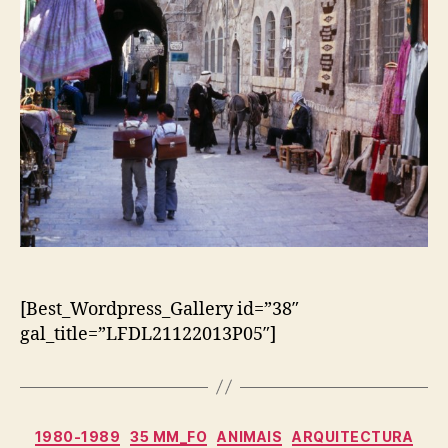
[Best_Wordpress_Gallery id=”38″
gal_title=”LFDL21122013P05″]
Categorias
1980-1989
35 MM_FO
ANIMAIS
ARQUITECTURA