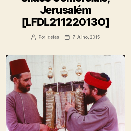
Jerusalém
[LFDL21122013O]
Por
ideias
7 Julho, 2015
Autor
Data
do
do
artigo
artigo