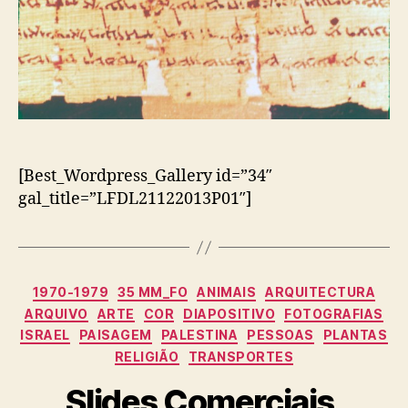
[Best_Wordpress_Gallery id=”34″
gal_title=”LFDL21122013P01″]
Categorias
1970-1979
35 MM_FO
ANIMAIS
ARQUITECTURA
ARQUIVO
ARTE
COR
DIAPOSITIVO
FOTOGRAFIAS
ISRAEL
PAISAGEM
PALESTINA
PESSOAS
PLANTAS
RELIGIÃO
TRANSPORTES
Slides Comerciais,