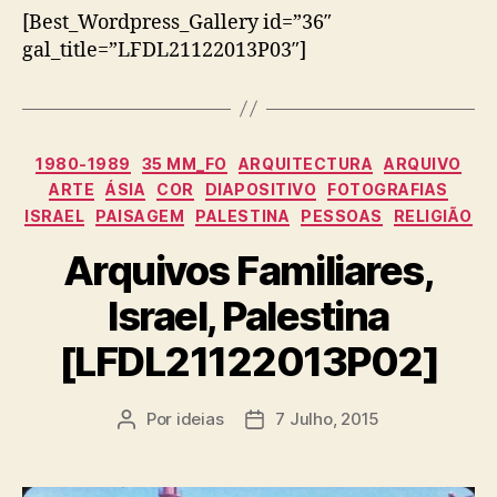
[Best_Wordpress_Gallery id=”36″
gal_title=”LFDL21122013P03″]
Categorias
1980-1989
35 MM_FO
ARQUITECTURA
ARQUIVO
ARTE
ÁSIA
COR
DIAPOSITIVO
FOTOGRAFIAS
ISRAEL
PAISAGEM
PALESTINA
PESSOAS
RELIGIÃO
Arquivos Familiares,
Israel, Palestina
[LFDL21122013P02]
Por
ideias
7 Julho, 2015
Autor
Data
do
do
artigo
artigo