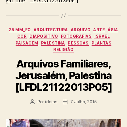
gal_title=”LFDL21122013P06″]
Categorias
35 MM_FO
ARQUITECTURA
ARQUIVO
ARTE
ÁSIA
COR
DIAPOSITIVO
FOTOGRAFIAS
ISRAEL
PAISAGEM
PALESTINA
PESSOAS
PLANTAS
RELIGIÃO
Arquivos Familiares,
Jerusalém, Palestina
[LFDL21122013P05]
Por
ideias
7 Julho, 2015
Autor
Data
do
do
artigo
artigo