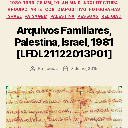
Categorias
1980-1989
35 MM_FO
ANIMAIS
ARQUITECTURA
ARQUIVO
ARTE
COR
DIAPOSITIVO
FOTOGRAFIAS
ISRAEL
PAISAGEM
PALESTINA
PESSOAS
RELIGIÃO
Arquivos Familiares,
Palestina, Israel, 1981
[LFDL21122013P01]
Por
ideias
7 Julho, 2015
Autor
Data
do
do
artigo
artigo