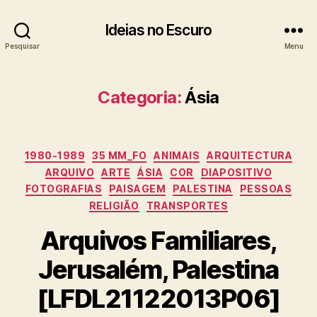
Ideias no Escuro
Pesquisar
Menu
Categoria:
Ásia
Categorias
1980-1989
35 MM_FO
ANIMAIS
ARQUITECTURA
ARQUIVO
ARTE
ÁSIA
COR
DIAPOSITIVO
FOTOGRAFIAS
PAISAGEM
PALESTINA
PESSOAS
RELIGIÃO
TRANSPORTES
Arquivos Familiares,
Jerusalém, Palestina
[LFDL21122013P06]