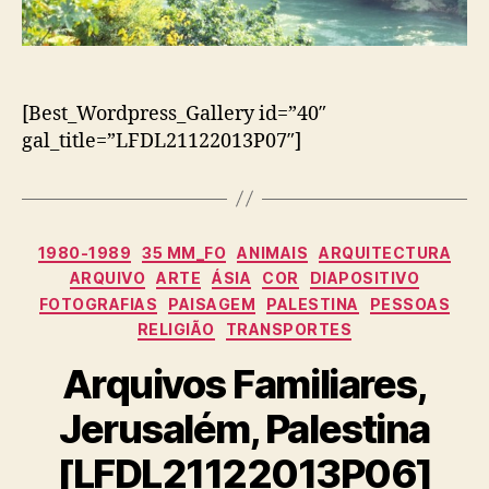
[Best_Wordpress_Gallery id=”40″
gal_title=”LFDL21122013P07″]
Categorias
1980-1989
35 MM_FO
ANIMAIS
ARQUITECTURA
ARQUIVO
ARTE
ÁSIA
COR
DIAPOSITIVO
FOTOGRAFIAS
PAISAGEM
PALESTINA
PESSOAS
RELIGIÃO
TRANSPORTES
Arquivos Familiares,
Jerusalém, Palestina
[LFDL21122013P06]