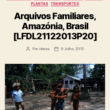
PLANTAS
TRANSPORTES
Arquivos Familiares,
Amazónia, Brasil
[LFDL21122013P20]
Por
ideias
9 Julho, 2015
Autor
Data
do
do
artigo
artigo