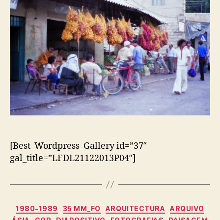
[Best_Wordpress_Gallery id=”37″
gal_title=”LFDL21122013P04″]
Categorias
1980-1989
35 MM_FO
ARQUITECTURA
ARQUIVO