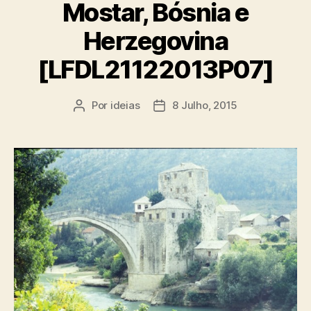
Mostar, Bósnia e
Herzegovina
[LFDL21122013P07]
Por
ideias
8 Julho, 2015
Autor
Data
do
do
artigo
artigo