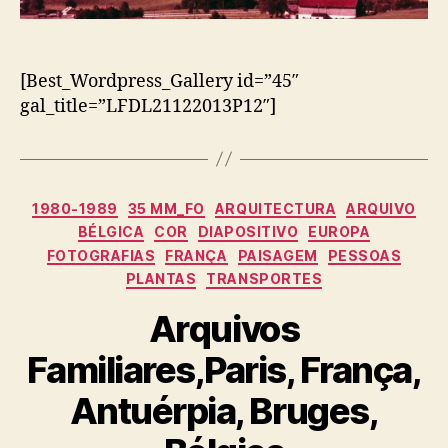
[Best_Wordpress_Gallery id=”45″
gal_title=”LFDL21122013P12″]
Categorias
1980-1989
35 MM_FO
ARQUITECTURA
ARQUIVO
BÉLGICA
COR
DIAPOSITIVO
EUROPA
FOTOGRAFIAS
FRANÇA
PAISAGEM
PESSOAS
PLANTAS
TRANSPORTES
Arquivos
Familiares,Paris, França,
Antuérpia, Bruges,