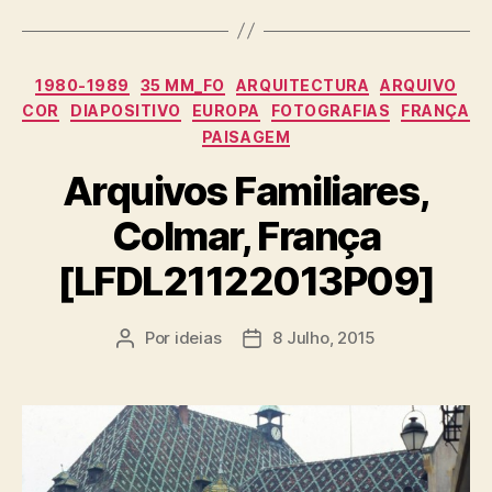
Categorias
1980-1989
35 MM_FO
ARQUITECTURA
ARQUIVO
COR
DIAPOSITIVO
EUROPA
FOTOGRAFIAS
FRANÇA
PAISAGEM
Arquivos Familiares,
Colmar, França
[LFDL21122013P09]
Por
ideias
8 Julho, 2015
Autor
Data
do
do
artigo
artigo