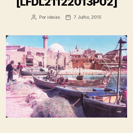
[LFDL21122013P02]
Por
ideias
7 Julho, 2015
Autor
Data
do
do
artigo
artigo