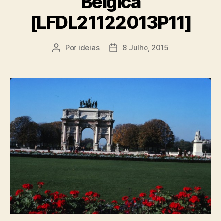
Bélgica
[LFDL21122013P11]
Por
ideias
8 Julho, 2015
Autor
Data
do
do
artigo
artigo