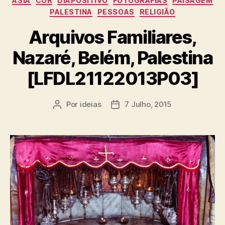
ÁSIA
COR
DIAPOSITIVO
FOTOGRAFIAS
PAISAGEM
PALESTINA
PESSOAS
RELIGIÃO
Arquivos Familiares,
Nazaré, Belém, Palestina
[LFDL21122013P03]
Por
ideias
7 Julho, 2015
Autor
Data
do
do
artigo
artigo