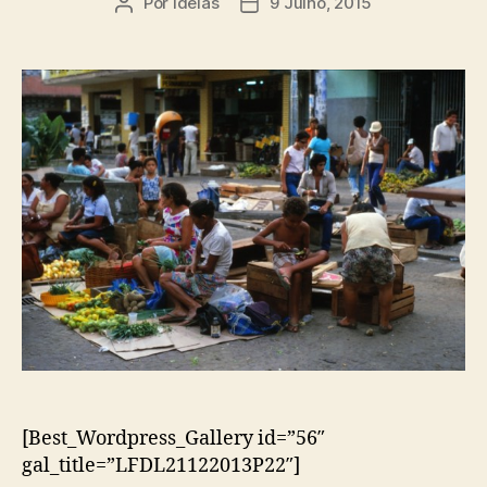
Por
ideias
9 Julho, 2015
Autor
Data
do
do
artigo
artigo
[Best_Wordpress_Gallery id=”56″
gal_title=”LFDL21122013P22″]