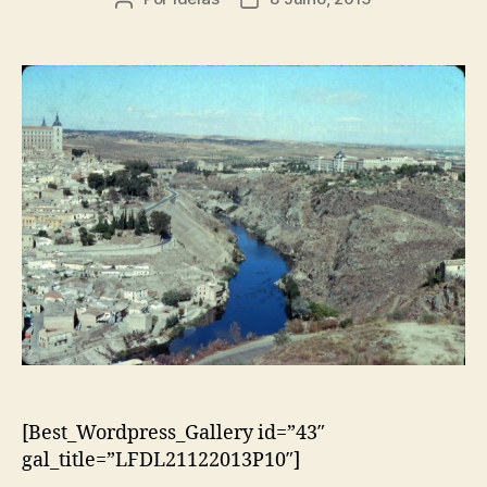
do
do
artigo
artigo
[Best_Wordpress_Gallery id=”43″
gal_title=”LFDL21122013P10″]