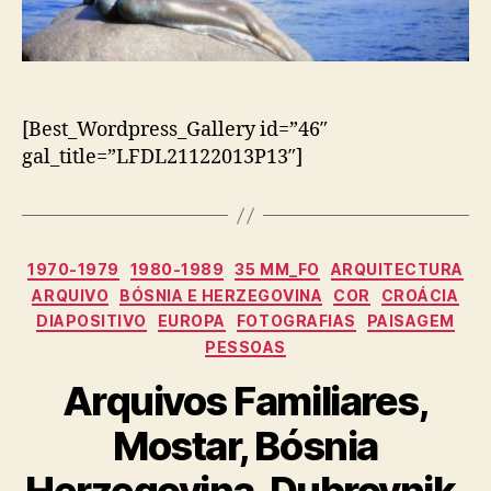
[Best_Wordpress_Gallery id=”46″
gal_title=”LFDL21122013P13″]
Categorias
1970-1979
1980-1989
35 MM_FO
ARQUITECTURA
ARQUIVO
BÓSNIA E HERZEGOVINA
COR
CROÁCIA
DIAPOSITIVO
EUROPA
FOTOGRAFIAS
PAISAGEM
PESSOAS
Arquivos Familiares,
Mostar, Bósnia