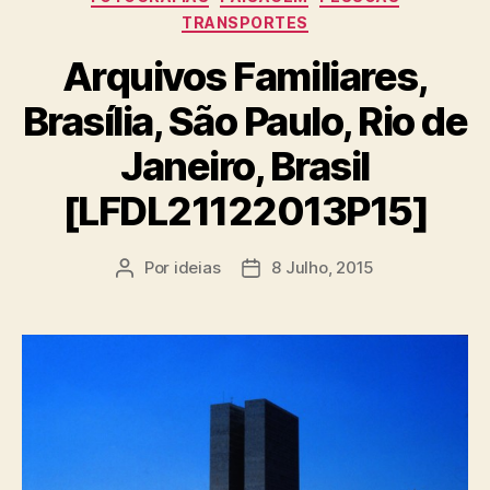
TRANSPORTES
Arquivos Familiares,
Brasília, São Paulo, Rio de
Janeiro, Brasil
[LFDL21122013P15]
Por
ideias
8 Julho, 2015
Autor
Data
do
do
artigo
artigo