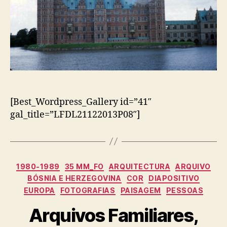
[Best_Wordpress_Gallery id=”41″
gal_title=”LFDL21122013P08″]
Categorias
1980-1989
35 MM_FO
ARQUITECTURA
ARQUIVO
BÓSNIA E HERZEGOVINA
COR
DIAPOSITIVO
EUROPA
FOTOGRAFIAS
PAISAGEM
PESSOAS
Arquivos Familiares,