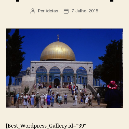
Por
ideias
7 Julho, 2015
Autor
Data
do
do
artigo
artigo
[Best_Wordpress_Gallery id=”39″