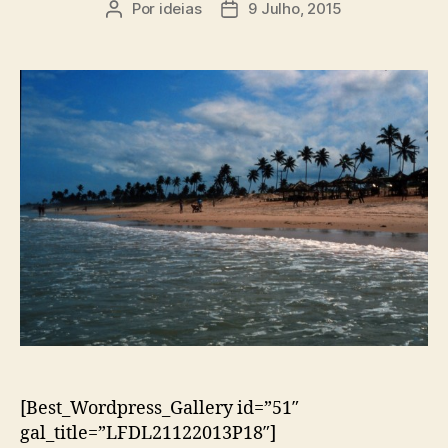
Por
ideias
9 Julho, 2015
Autor
Data
do
do
artigo
artigo
[Best_Wordpress_Gallery id=”51″
gal_title=”LFDL21122013P18″]