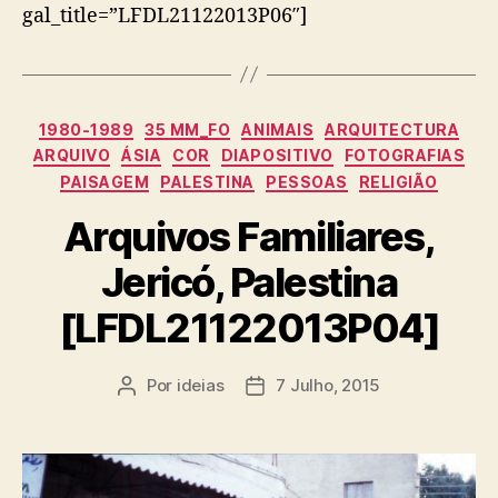
gal_title=”LFDL21122013P06″]
Categorias
1980-1989
35 MM_FO
ANIMAIS
ARQUITECTURA
ARQUIVO
ÁSIA
COR
DIAPOSITIVO
FOTOGRAFIAS
PAISAGEM
PALESTINA
PESSOAS
RELIGIÃO
Arquivos Familiares,
Jericó, Palestina
[LFDL21122013P04]
Por
ideias
7 Julho, 2015
Autor
Data
do
do
artigo
artigo