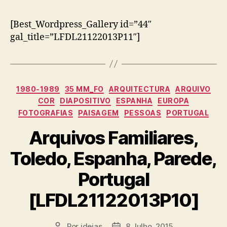
[Best_Wordpress_Gallery id=”44″
gal_title=”LFDL21122013P11″]
Categorias
1980-1989
35 MM_FO
ARQUITECTURA
ARQUIVO
COR
DIAPOSITIVO
ESPANHA
EUROPA
FOTOGRAFIAS
PAISAGEM
PESSOAS
PORTUGAL
Arquivos Familiares,
Toledo, Espanha, Parede,
Portugal
[LFDL21122013P10]
Por
ideias
8 Julho, 2015
Autor
Data