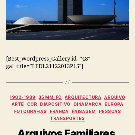
[Best_Wordpress_Gallery id=”48″
gal_title=”LFDL21122013P15″]
Categorias
1980-1989
35 MM_FO
ARQUITECTURA
ARQUIVO
ARTE
COR
DIAPOSITIVO
DINAMARCA
EUROPA
FOTOGRAFIAS
FRANÇA
PAISAGEM
PESSOAS
TRANSPORTES
Arquivos Familiares,