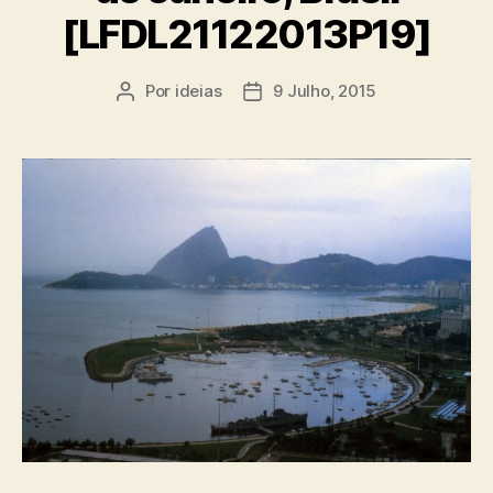
[LFDL21122013P19]
Por
ideias
9 Julho, 2015
Autor
Data
do
do
artigo
artigo