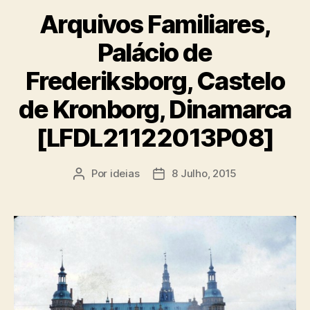
Arquivos Familiares,
Palácio de
Frederiksborg, Castelo
de Kronborg, Dinamarca
[LFDL21122013P08]
Por
ideias
8 Julho, 2015
Autor
Data
do
do
artigo
artigo