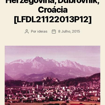
Herzegovina, Dubrovnik,
Croácia
[LFDL21122013P12]
Por
ideias
8 Julho, 2015
Autor
Data
do
do
artigo
artigo