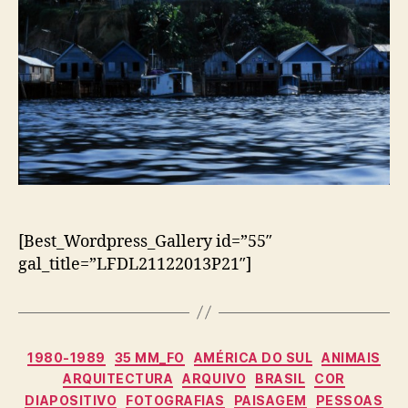
[Best_Wordpress_Gallery id=”55″
gal_title=”LFDL21122013P21″]
Categorias
1980-1989
35 MM_FO
AMÉRICA DO SUL
ANIMAIS
ARQUITECTURA
ARQUIVO
BRASIL
COR
DIAPOSITIVO
FOTOGRAFIAS
PAISAGEM
PESSOAS