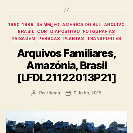
Categorias
1980-1989
35 MM_FO
AMÉRICA DO SUL
ARQUIVO
BRASIL
COR
DIAPOSITIVO
FOTOGRAFIAS
PAISAGEM
PESSOAS
PLANTAS
TRANSPORTES
Arquivos Familiares,
Amazónia, Brasil
[LFDL21122013P21]
Por
ideias
9 Julho, 2015
Autor
Data
do
do
artigo
artigo