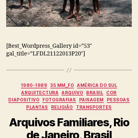
[Best_Wordpress_Gallery id=”53″
gal_title=”LFDL21122013P20″]
Categorias
1980-1989
35 MM_FO
AMÉRICA DO SUL
ARQUITECTURA
ARQUIVO
BRASIL
COR
DIAPOSITIVO
FOTOGRAFIAS
PAISAGEM
PESSOAS
PLANTAS
RELIGIÃO
TRANSPORTES
Arquivos Familiares, Rio
de Janeiro, Brasil