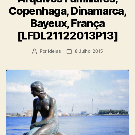
Copenhaga, Dinamarca,
Bayeux, França
[LFDL21122013P13]
Por
ideias
8 Julho, 2015
Autor
Data
do
do
artigo
artigo