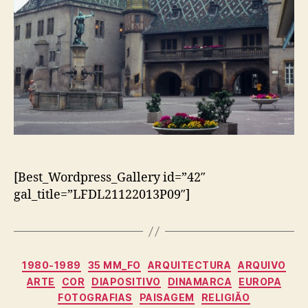
[Best_Wordpress_Gallery id=”42″
gal_title=”LFDL21122013P09″]
Categorias
1980-1989
35 MM_FO
ARQUITECTURA
ARQUIVO
ARTE
COR
DIAPOSITIVO
DINAMARCA
EUROPA
FOTOGRAFIAS
PAISAGEM
RELIGIÃO