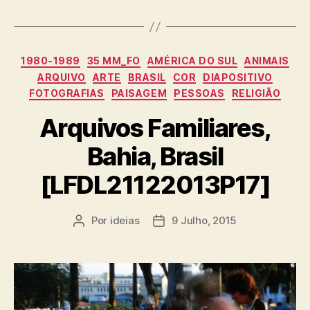
Categorias
1980-1989
35 MM_FO
AMÉRICA DO SUL
ANIMAIS
ARQUIVO
ARTE
BRASIL
COR
DIAPOSITIVO
FOTOGRAFIAS
PAISAGEM
PESSOAS
RELIGIÃO
Arquivos Familiares,
Bahia, Brasil
[LFDL21122013P17]
Por
ideias
9 Julho, 2015
Autor
Data
do
do
artigo
artigo