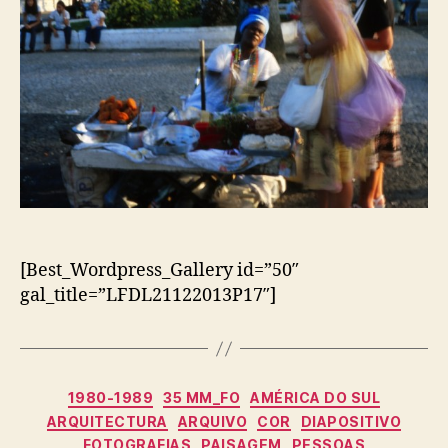
[Best_Wordpress_Gallery id=”50″
gal_title=”LFDL21122013P17″]
Categorias
1980-1989
35 MM_FO
AMÉRICA DO SUL
ARQUITECTURA
ARQUIVO
COR
DIAPOSITIVO
FOTOGRAFIAS
PAISAGEM
PESSOAS