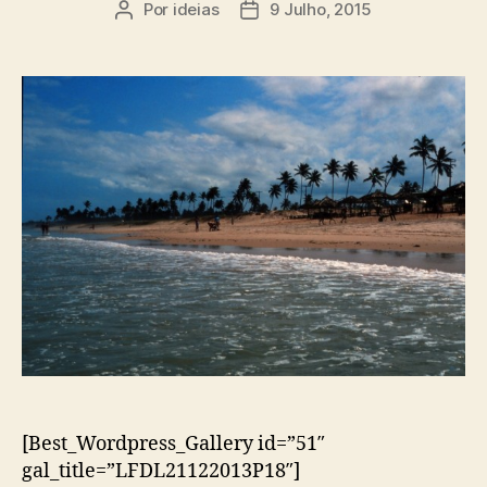
Por
ideias
9 Julho, 2015
Autor
Data
do
do
artigo
artigo
[Best_Wordpress_Gallery id=”51″
gal_title=”LFDL21122013P18″]