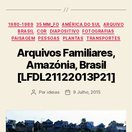
Categorias
1980-1989
35 MM_FO
AMÉRICA DO SUL
ARQUIVO
BRASIL
COR
DIAPOSITIVO
FOTOGRAFIAS
PAISAGEM
PESSOAS
PLANTAS
TRANSPORTES
Arquivos Familiares,
Amazónia, Brasil
[LFDL21122013P21]
Por
ideias
9 Julho, 2015
Autor
Data
do
do
artigo
artigo