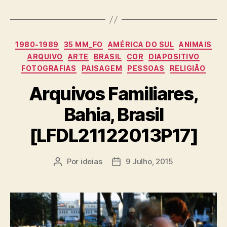
Categorias
1980-1989
35 MM_FO
AMÉRICA DO SUL
ANIMAIS
ARQUIVO
ARTE
BRASIL
COR
DIAPOSITIVO
FOTOGRAFIAS
PAISAGEM
PESSOAS
RELIGIÃO
Arquivos Familiares,
Bahia, Brasil
[LFDL21122013P17]
Por
ideias
9 Julho, 2015
Autor
Data
do
do
artigo
artigo