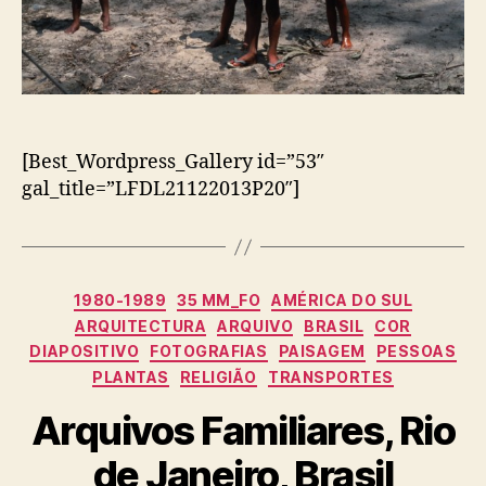
[Best_Wordpress_Gallery id=”53″
gal_title=”LFDL21122013P20″]
Categorias
1980-1989
35 MM_FO
AMÉRICA DO SUL
ARQUITECTURA
ARQUIVO
BRASIL
COR
DIAPOSITIVO
FOTOGRAFIAS
PAISAGEM
PESSOAS
PLANTAS
RELIGIÃO
TRANSPORTES
Arquivos Familiares, Rio
de Janeiro, Brasil