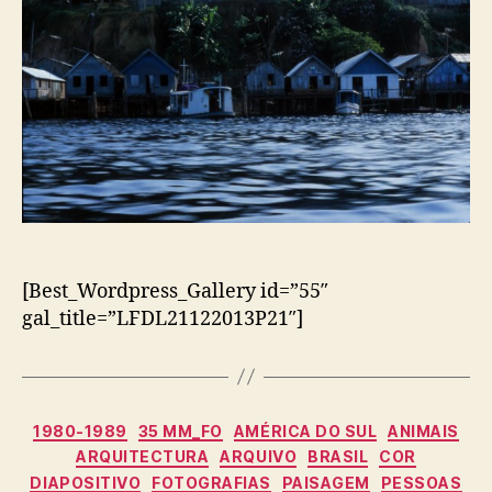
[Best_Wordpress_Gallery id=”55″
gal_title=”LFDL21122013P21″]
Categorias
1980-1989
35 MM_FO
AMÉRICA DO SUL
ANIMAIS
ARQUITECTURA
ARQUIVO
BRASIL
COR
DIAPOSITIVO
FOTOGRAFIAS
PAISAGEM
PESSOAS