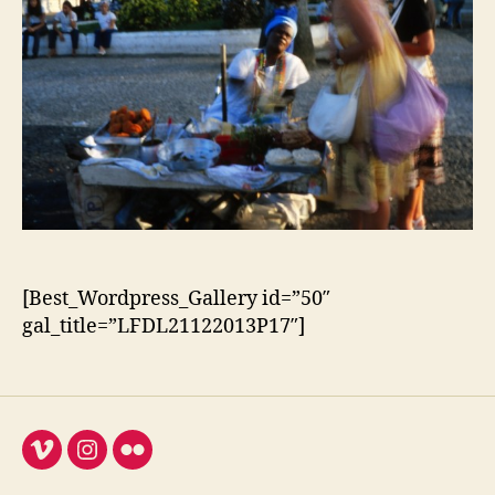
[Best_Wordpress_Gallery id=”50″
gal_title=”LFDL21122013P17″]
Vimeo
Instagram
Flickr