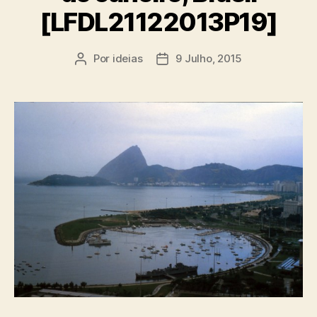
[LFDL21122013P19]
Por
ideias
9 Julho, 2015
Autor
Data
do
do
artigo
artigo