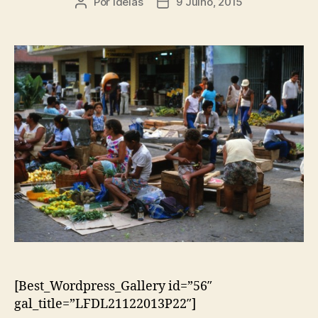
Por
ideias
9 Julho, 2015
Autor
Data
do
do
artigo
artigo
[Best_Wordpress_Gallery id=”56″
gal_title=”LFDL21122013P22″]