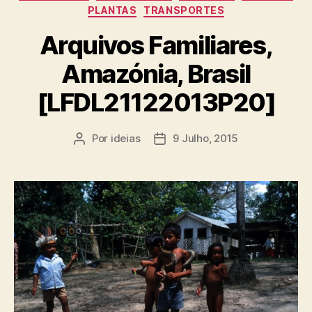
PLANTAS
TRANSPORTES
Arquivos Familiares,
Amazónia, Brasil
[LFDL21122013P20]
Por
ideias
9 Julho, 2015
Autor
Data
do
do
artigo
artigo