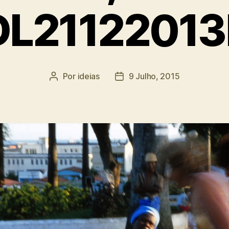
DL21122013
Por
ideias
9 Julho, 2015
Autor
Data
do
do
artigo
artigo