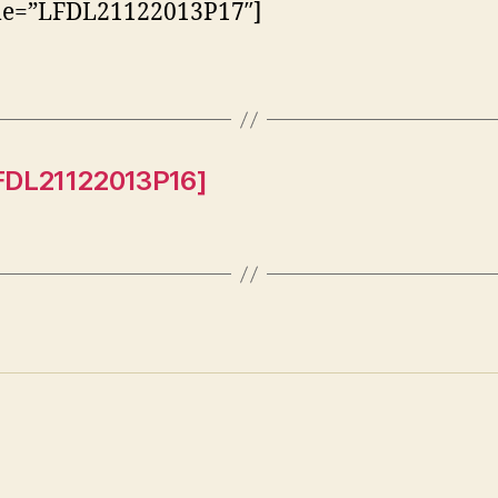
tle=”LFDL21122013P17″]
LFDL21122013P16]