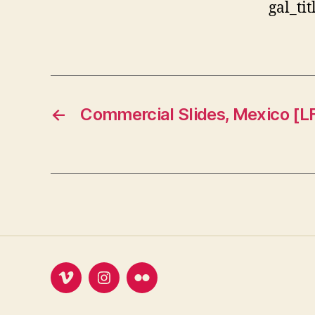
gal_ti
←
Commercial Slides, Mexico [
Vimeo
Instagram
Flickr