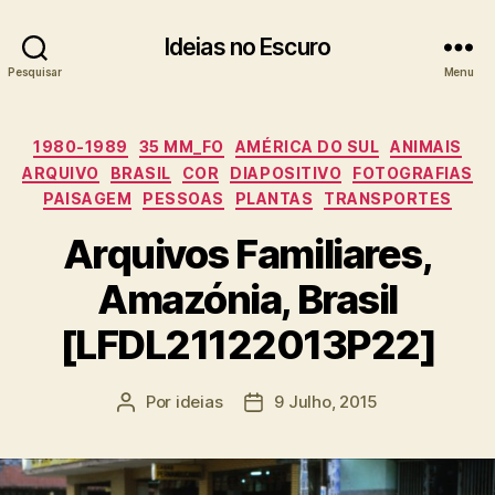
Ideias no Escuro
Pesquisar
Menu
Categorias
1980-1989
35 MM_FO
AMÉRICA DO SUL
ANIMAIS
ARQUIVO
BRASIL
COR
DIAPOSITIVO
FOTOGRAFIAS
PAISAGEM
PESSOAS
PLANTAS
TRANSPORTES
Arquivos Familiares,
Amazónia, Brasil
[LFDL21122013P22]
Por
ideias
9 Julho, 2015
Autor
Data
do
do
artigo
artigo