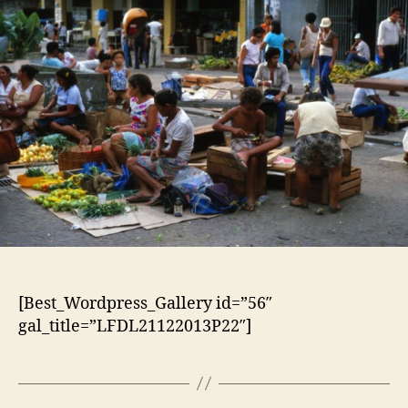
[Best_Wordpress_Gallery id=”56″
gal_title=”LFDL21122013P22″]