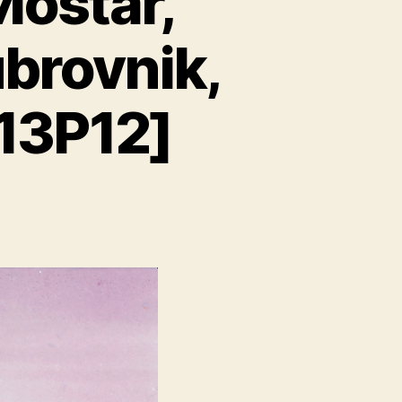
Mostar,
brovnik,
13P12]