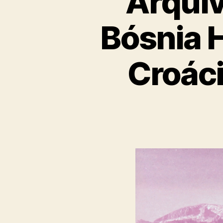
Arquiv
Bósnia 
Croác