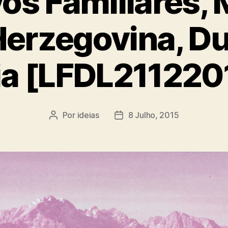
os Familiares, 
Herzegovina, Du
ia [LFDL211220
Por
ideias
8 Julho, 2015
Autor
Data
do
do
artigo
artigo