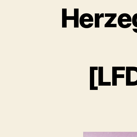
Herzeg
[LF