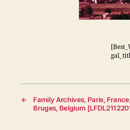
[Best_
gal_ti
←
Family Archives, Paris, Franc
Bruges, Belgium [LFDL211220