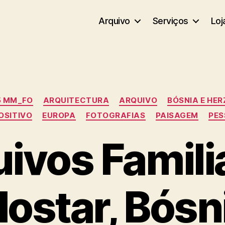
Arquivo
Serviços
Loj
Categorias
5 MM_FO
ARQUITECTURA
ARQUIVO
BÓSNIA E HE
OSITIVO
EUROPA
FOTOGRAFIAS
PAISAGEM
PES
ivos Famili
ostar, Bósn