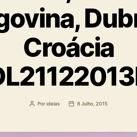
ovina, Dub
Croácia
DL21122013
Por
ideias
8 Julho, 2015
Autor
Data
do
do
artigo
artigo