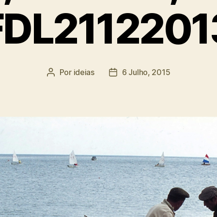
FDL2112201
Por
ideias
6 Julho, 2015
Autor
Data
do
do
artigo
artigo