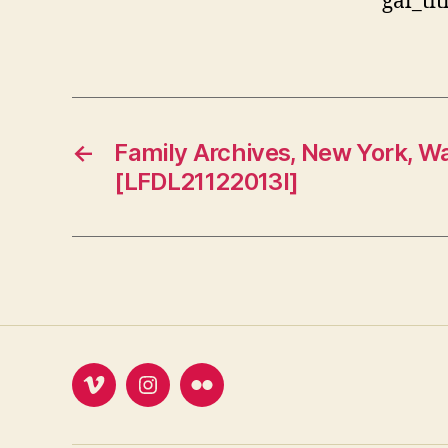
gal_ti
←
Family Archives, New York, W
[LFDL21122013I]
Vimeo
Instagram
Flickr