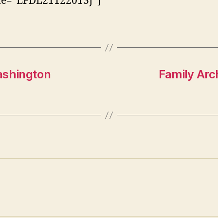
tle=”LFDL21122013J”]
ashington
Family Arc