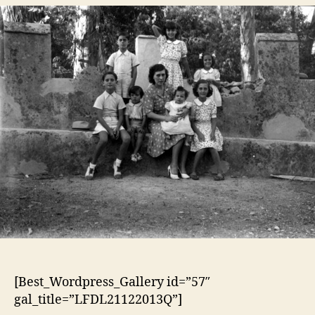
artigo
artigo
[Best_Wordpress_Gallery id=”57″
gal_title=”LFDL21122013Q”]