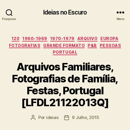
Ideias no Escuro
Pesquisar
Menu
Categorias
120
1960-1969
1970-1979
ARQUIVO
EUROPA
FOTOGRAFIAS
GRANDE FORMATO
P&B
PESSOAS
PORTUGAL
Arquivos Familiares,
Fotografias de Família,
Festas, Portugal
[LFDL21122013Q]
Por
ideias
9 Julho, 2015
Autor
Data
do
do