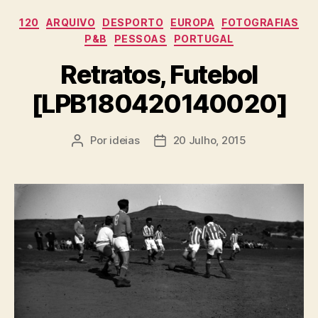
Categorias
120
ARQUIVO
DESPORTO
EUROPA
FOTOGRAFIAS
P&B
PESSOAS
PORTUGAL
Retratos, Futebol
[LPB180420140020]
Por
ideias
20 Julho, 2015
Autor
Data
do
do
artigo
artigo