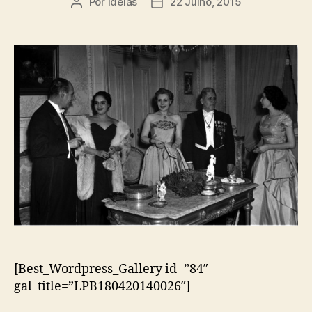
Por
ideias
22 Julho, 2015
Autor
Data
do
do
artigo
artigo
[Best_Wordpress_Gallery id=”84″
gal_title=”LPB180420140026″]