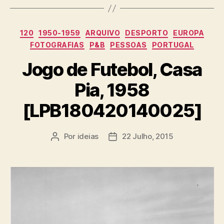
Categorias
120
1950-1959
ARQUIVO
DESPORTO
EUROPA
FOTOGRAFIAS
P&B
PESSOAS
PORTUGAL
Jogo de Futebol, Casa
Pia, 1958
[LPB180420140025]
Por
ideias
22 Julho, 2015
Autor
Data
do
do
artigo
artigo