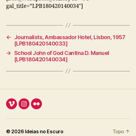
gal_title=”LPB180420140034″]
←
Journalists, Ambassador Hotel, Lisbon, 1957
[LPB180420140033]
→
School John of God Cantina D. Manuel
[LPB180420140034]
Vimeo
Instagram
Flickr
© 2026
Ideias no Escuro
Topo
↑