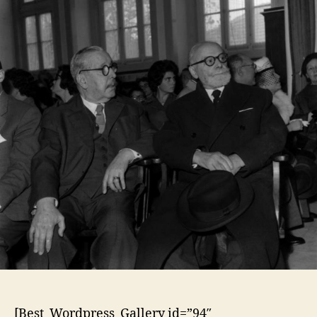
[Best_Wordpress_Gallery id=”94″