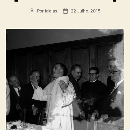
Por
ideias
22 Julho, 2015
Autor
Data
do
do
artigo
artigo