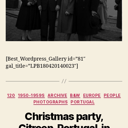
[Best_Wordpress_Gallery id=”81″
gal_title=”LPB180420140023″]
Categorias
120
1950-1959S
ARCHIVE
B&W
EUROPE
PEOPLE
PHOTOGRAPHS
PORTUGAL
Christmas party,
Citroen, Portugal, in