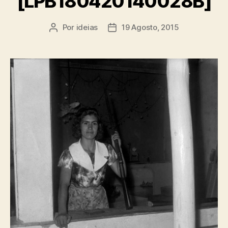
[LPB180420140028B]
Por
ideias
19 Agosto, 2015
Autor
Data
do
do
artigo
artigo