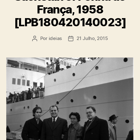
França, 1958
[LPB180420140023]
Por
ideias
21 Julho, 2015
Autor
Data
do
do
artigo
artigo