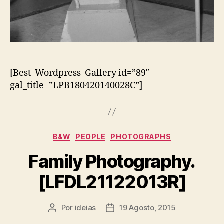
[Best_Wordpress_Gallery id=”89″
gal_title=”LPB180420140028C”]
Categorias
B&W
PEOPLE
PHOTOGRAPHS
Family Photography.
[LFDL21122013R]
Por
ideias
19 Agosto, 2015
Autor
Data
do
do