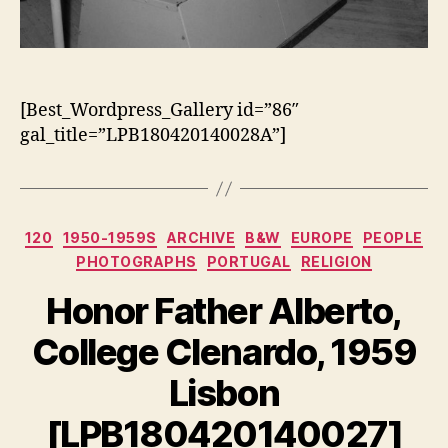
[Best_Wordpress_Gallery id=”86″
gal_title=”LPB180420140028A”]
Categorias
120
1950-1959S
ARCHIVE
B&W
EUROPE
PEOPLE
PHOTOGRAPHS
PORTUGAL
RELIGION
Honor Father Alberto,
College Clenardo, 1959
Lisbon
[LPB180420140027]