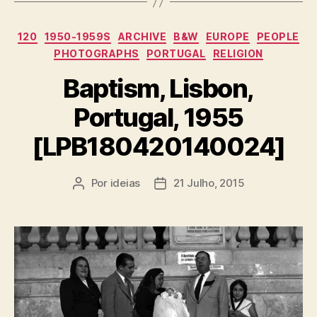
Categorias
120
1950-1959S
ARCHIVE
B&W
EUROPE
PEOPLE
PHOTOGRAPHS
PORTUGAL
RELIGION
Baptism, Lisbon,
Portugal, 1955
[LPB180420140024]
Por
ideias
21 Julho, 2015
Autor
Data
do
do
artigo
artigo