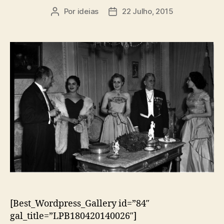
Por
ideias
22 Julho, 2015
Autor
Data
do
do
artigo
artigo
[Best_Wordpress_Gallery id=”84″
gal_title=”LPB180420140026″]