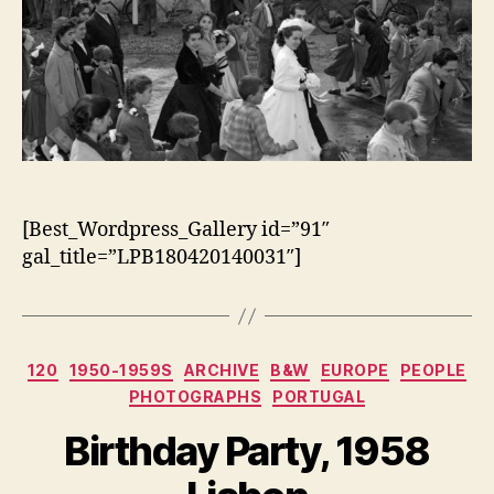
[Best_Wordpress_Gallery id=”91″
gal_title=”LPB180420140031″]
Categorias
120
1950-1959S
ARCHIVE
B&W
EUROPE
PEOPLE
PHOTOGRAPHS
PORTUGAL
Birthday Party, 1958