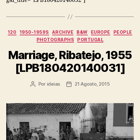
gal_title=”LPB180420140032″]
Categorias
120
1950-1959S
ARCHIVE
B&W
EUROPE
PEOPLE
PHOTOGRAPHS
PORTUGAL
Marriage, Ribatejo, 1955
[LPB180420140031]
Por
ideias
21 Agosto, 2015
Autor
Data
do
do
artigo
artigo