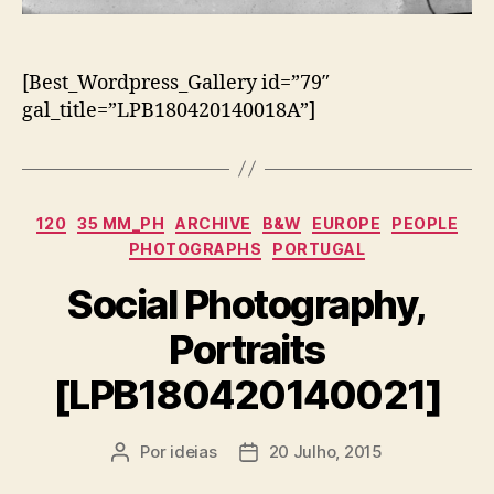
[Best_Wordpress_Gallery id=”79″
gal_title=”LPB180420140018A”]
Categorias
120
35 MM_PH
ARCHIVE
B&W
EUROPE
PEOPLE
PHOTOGRAPHS
PORTUGAL
Social Photography,
Portraits
[LPB180420140021]
Por
ideias
20 Julho, 2015
Autor
Data
do
do