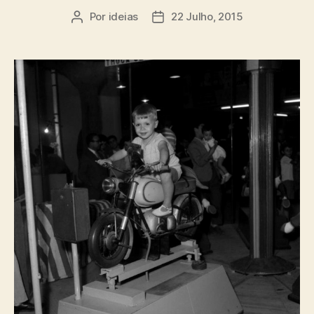
Por
ideias
22 Julho, 2015
Autor
Data
do
do
artigo
artigo