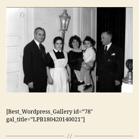
artigo
artigo
[Best_Wordpress_Gallery id=”78″
gal_title=”LPB180420140021″]