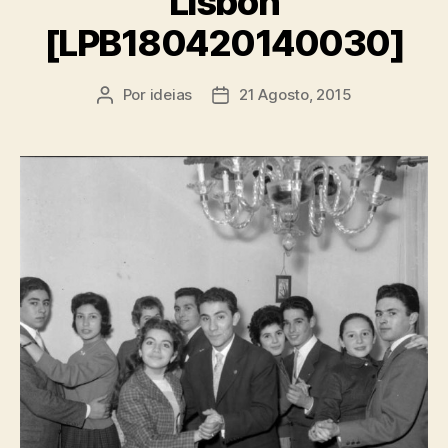
Lisbon
[LPB180420140030]
Por
ideias
21 Agosto, 2015
Autor
Data
do
do
artigo
artigo