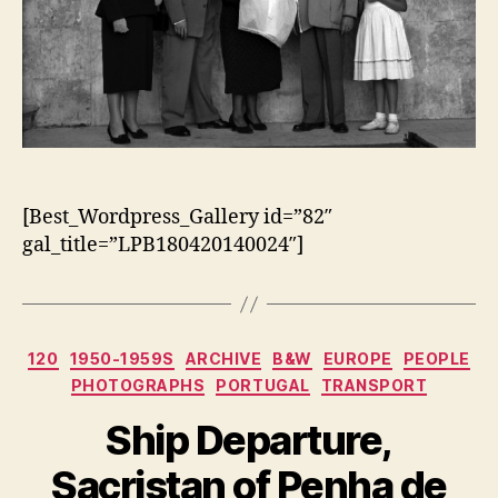
[Best_Wordpress_Gallery id=”82″
gal_title=”LPB180420140024″]
Categorias
120
1950-1959S
ARCHIVE
B&W
EUROPE
PEOPLE
PHOTOGRAPHS
PORTUGAL
TRANSPORT
Ship Departure,
Sacristan of Penha de