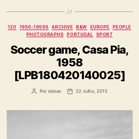
Categorias
120
1950-1959S
ARCHIVE
B&W
EUROPE
PEOPLE
PHOTOGRAPHS
PORTUGAL
SPORT
Soccer game, Casa Pia,
1958
[LPB180420140025]
Por
ideias
22 Julho, 2015
Autor
Data
do
do
artigo
artigo