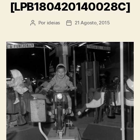
[LPB180420140028C]
Por
ideias
21 Agosto, 2015
Autor
Data
do
do
artigo
artigo