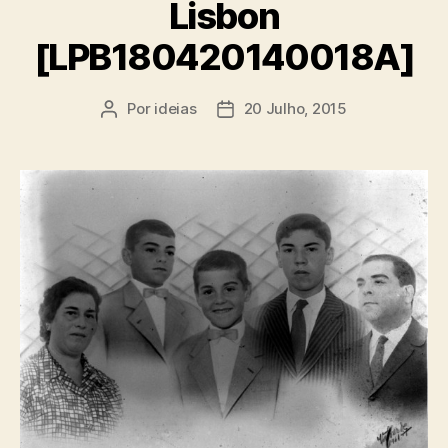
Lisbon
[LPB180420140018A]
Por
ideias
20 Julho, 2015
Autor
Data
do
do
artigo
artigo