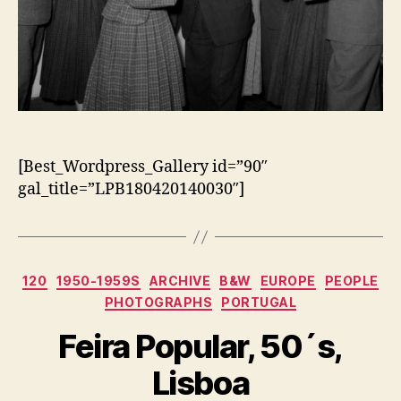
[Best_Wordpress_Gallery id=”90″
gal_title=”LPB180420140030″]
Categorias
120
1950-1959S
ARCHIVE
B&W
EUROPE
PEOPLE
PHOTOGRAPHS
PORTUGAL
Feira Popular, 50´s,
Lisboa