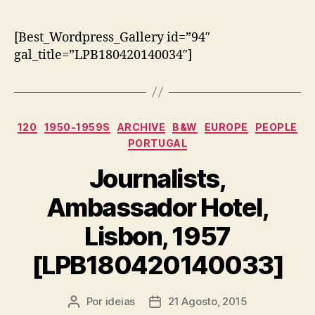
[Best_Wordpress_Gallery id=”94″
gal_title=”LPB180420140034″]
Categorias
120
1950-1959S
ARCHIVE
B&W
EUROPE
PEOPLE
PORTUGAL
Journalists,
Ambassador Hotel,
Lisbon, 1957
[LPB180420140033]
Por
ideias
21 Agosto, 2015
Autor
Data