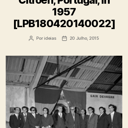
1957
[LPB180420140022]
Por
ideias
20 Julho, 2015
Autor
Data
do
do
artigo
artigo