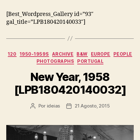
[Best_Wordpress_Gallery id=”93″
gal_title=”LPB180420140033″]
Categorias
120
1950-1959S
ARCHIVE
B&W
EUROPE
PEOPLE
PHOTOGRAPHS
PORTUGAL
New Year, 1958
[LPB180420140032]
Por
ideias
21 Agosto, 2015
Autor
Data
do
do
artigo
artigo