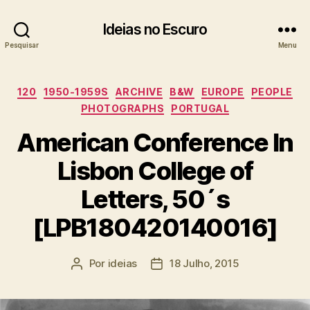
Ideias no Escuro
Pesquisar
Menu
Categorias
120
1950-1959S
ARCHIVE
B&W
EUROPE
PEOPLE
PHOTOGRAPHS
PORTUGAL
American Conference In
Lisbon College of
Letters, 50´s
[LPB180420140016]
Por
ideias
18 Julho, 2015
Autor
Data
do
do
artigo
artigo