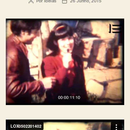
Por
ideias
26 Junho, 2015
Autor
Data
do
do
artigo
artigo