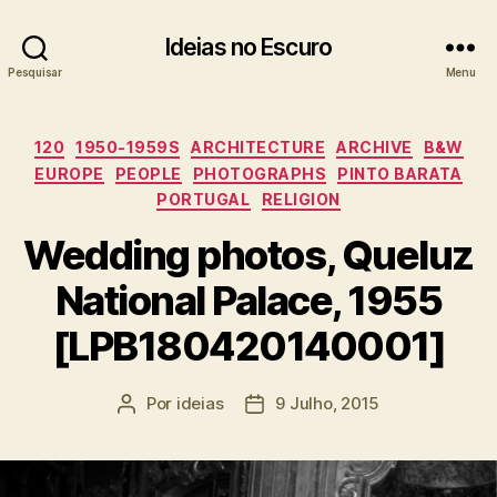
Ideias no Escuro
Pesquisar
Menu
Categorias
120
1950-1959S
ARCHITECTURE
ARCHIVE
B&W
EUROPE
PEOPLE
PHOTOGRAPHS
PINTO BARATA
PORTUGAL
RELIGION
Wedding photos, Queluz
National Palace, 1955
[LPB180420140001]
Por
ideias
9 Julho, 2015
Autor
Data
do
do
artigo
artigo