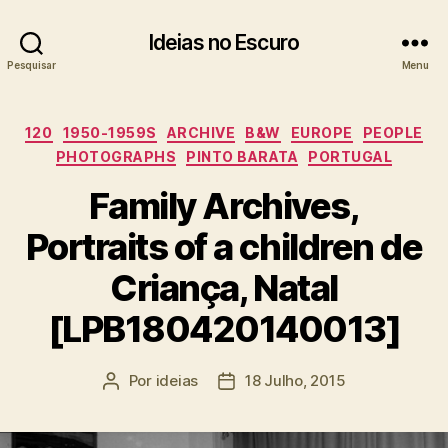
Ideias no Escuro
Pesquisar
Menu
Categorias
120
1950-1959S
ARCHIVE
B&W
EUROPE
PEOPLE
PHOTOGRAPHS
PINTO BARATA
PORTUGAL
Family Archives,
Portraits of a children de
Criança, Natal
[LPB180420140013]
Por
ideias
18 Julho, 2015
Autor
Data
do
do
artigo
artigo