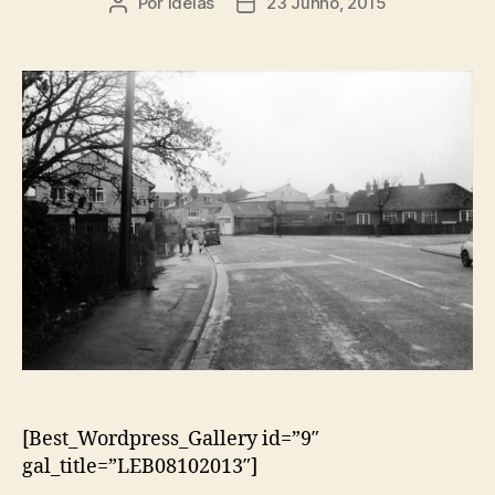
Por
ideias
23 Junho, 2015
Autor
Data
do
do
artigo
artigo
[Best_Wordpress_Gallery id=”9″
gal_title=”LEB08102013″]