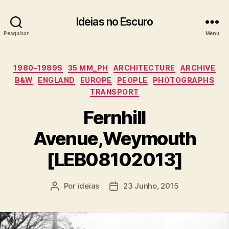
Ideias no Escuro
Pesquisar
Menu
Categorias
1980-1989S
35 MM_PH
ARCHITECTURE
ARCHIVE
B&W
ENGLAND
EUROPE
PEOPLE
PHOTOGRAPHS
TRANSPORT
Fernhill
Avenue,Weymouth
[LEB08102013]
Por
ideias
23 Junho, 2015
Autor
Data
do
do
artigo
artigo