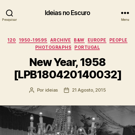
Ideias no Escuro
Pesquisar
Menu
Categorias
120
1950-1959S
ARCHIVE
B&W
EUROPE
PEOPLE
PHOTOGRAPHS
PORTUGAL
New Year, 1958
[LPB180420140032]
Por
ideias
21 Agosto, 2015
Autor
Data
do
do
artigo
artigo