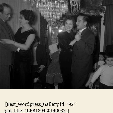
[Best_Wordpress_Gallery id=”92″
gal_title=”LPB180420140032″]