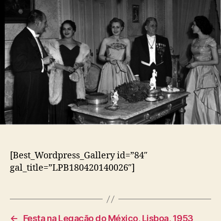
[Best_Wordpress_Gallery id=”84″
gal_title=”LPB180420140026″]
←
Festa na Legação do México, Lisboa, 1953