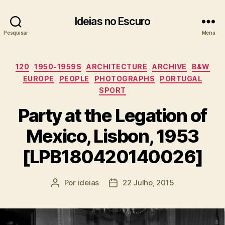
Ideias no Escuro
Pesquisar
Menu
Categorias
120
1950-1959S
ARCHITECTURE
ARCHIVE
B&W
EUROPE
PEOPLE
PHOTOGRAPHS
PORTUGAL
SPORT
Party at the Legation of
Mexico, Lisbon, 1953
[LPB180420140026]
Por
ideias
22 Julho, 2015
Autor
Data
do
do
artigo
artigo