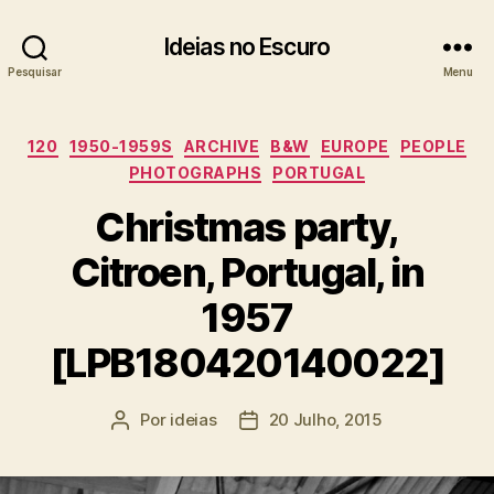
Ideias no Escuro
Pesquisar
Menu
Categorias
120
1950-1959S
ARCHIVE
B&W
EUROPE
PEOPLE
PHOTOGRAPHS
PORTUGAL
Christmas party,
Citroen, Portugal, in
1957
[LPB180420140022]
Por
ideias
20 Julho, 2015
Autor
Data
do
do
artigo
artigo