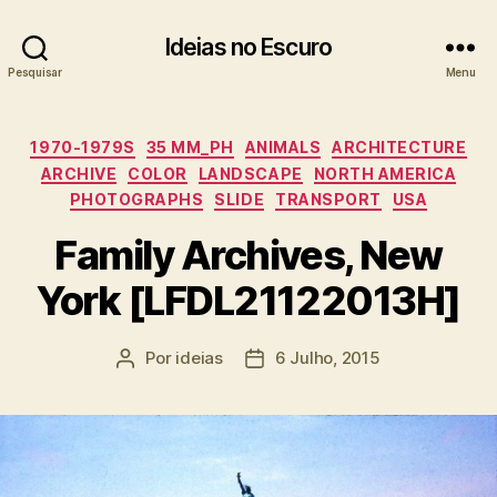
Ideias no Escuro
Pesquisar
Menu
Categorias
1970-1979S
35 MM_PH
ANIMALS
ARCHITECTURE
ARCHIVE
COLOR
LANDSCAPE
NORTH AMERICA
PHOTOGRAPHS
SLIDE
TRANSPORT
USA
Family Archives, New
York [LFDL21122013H]
Por
ideias
6 Julho, 2015
Autor
Data
do
do
artigo
artigo