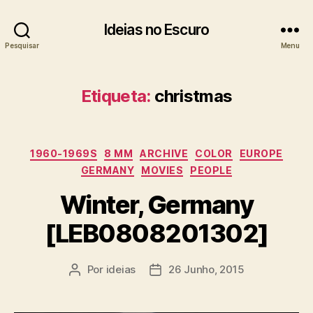
Ideias no Escuro
Pesquisar
Menu
Etiqueta:
christmas
Categorias
1960-1969S
8 MM
ARCHIVE
COLOR
EUROPE
GERMANY
MOVIES
PEOPLE
Winter, Germany
[LEB0808201302]
Por
ideias
26 Junho, 2015
Autor
Data
do
do
artigo
artigo