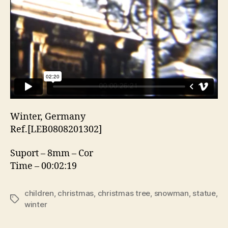
Winter, Germany
Ref.[LEB0808201302]
Suport – 8mm – Cor
Time – 00:02:19
children
,
christmas
,
christmas tree
,
snowman
,
statue
,
Etiquetas
winter