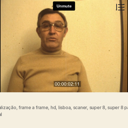
alização
,
frame a frame
,
hd
,
lisboa
,
scaner
,
super 8
,
super 8 p
s
al