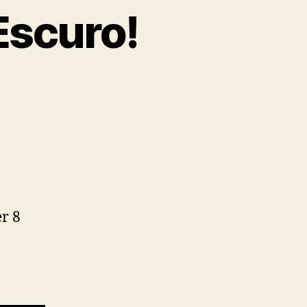
Escuro!
er 8