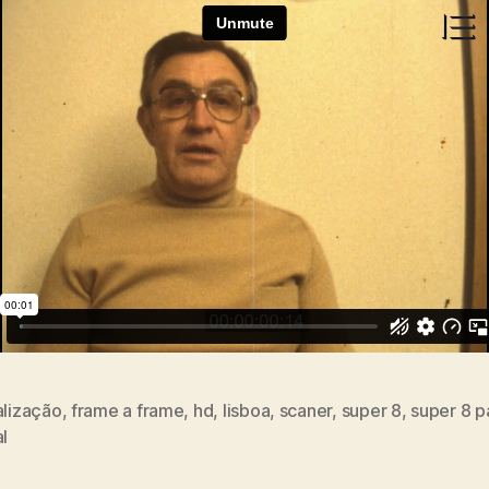
alização
,
frame a frame
,
hd
,
lisboa
,
scaner
,
super 8
,
super 8 p
s
al