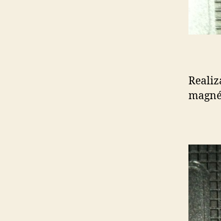
Realiz
magnét