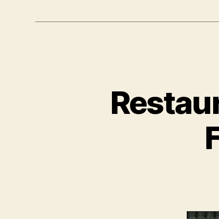
Restaur
F