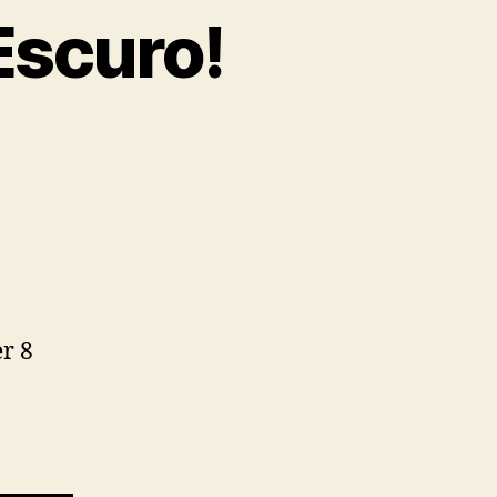
Escuro!
er 8