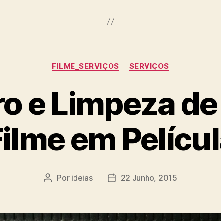
Categorias
FILME_SERVIÇOS
SERVIÇOS
o e Limpeza de
ilme em Pelícu
Por
ideias
22 Junho, 2015
Autor
Data
do
do
artigo
artigo