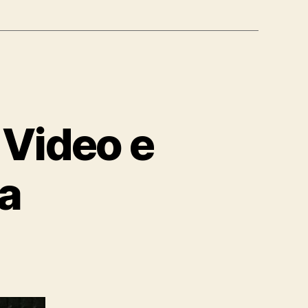
 Video e
la