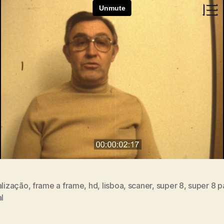
alização
,
frame a frame
,
hd
,
lisboa
,
scaner
,
super 8
,
super 8 p
s
al