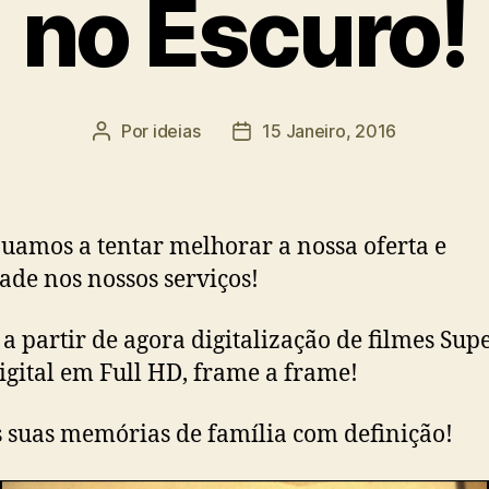
no Escuro!
Por
ideias
15 Janeiro, 2016
Autor
Data
do
do
artigo
artigo
uamos a tentar melhorar a nossa oferta e
ade nos nossos serviços!
a partir de agora digitalização de filmes Sup
igital em Full HD, frame a frame!
s suas memórias de família com definição!