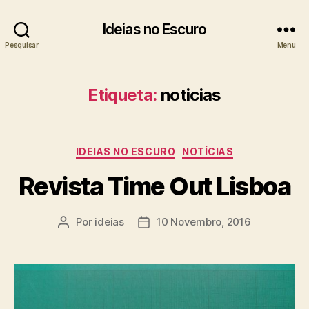
Ideias no Escuro
Pesquisar
Menu
Etiqueta:
noticias
Categorias
IDEIAS NO ESCURO
NOTÍCIAS
Revista Time Out Lisboa
Por
ideias
10 Novembro, 2016
Autor
Data
do
do
artigo
artigo