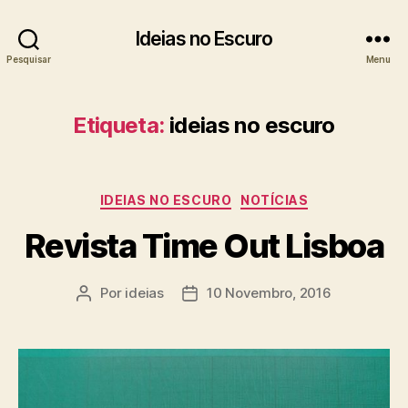
Ideias no Escuro
Pesquisar
Menu
Etiqueta:
ideias no escuro
Categorias
IDEIAS NO ESCURO
NOTÍCIAS
Revista Time Out Lisboa
Por
ideias
10 Novembro, 2016
Autor
Data
do
do
artigo
artigo