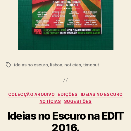
ideias no escuro
,
lisboa
,
noticias
,
timeout
Etiquetas
Categorias
COLECÇÃO ARQUIVO
EDIÇÕES
IDEIAS NO ESCURO
NOTÍCIAS
SUGESTÕES
Ideias no Escuro na EDIT
2016.