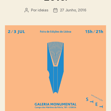
Por
ideias
27 Junho, 2016
Autor
Data
do
do
artigo
artigo