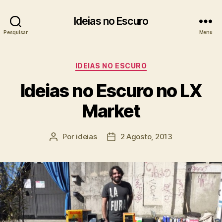
Ideias no Escuro
Pesquisar
Menu
Categorias
IDEIAS NO ESCURO
Ideias no Escuro no LX
Market
Por
ideias
2 Agosto, 2013
Autor
Data
do
do
artigo
artigo