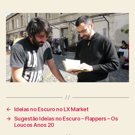
←
Ideias no Escuro no LX Market
→
Sugestão Ideias no Escuro – Flappers – Os
Loucos Anos 20