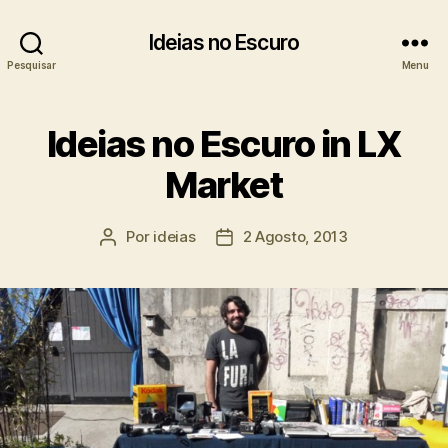
Ideias no Escuro
Pesquisar
Menu
Ideias no Escuro in LX
Market
Por
ideias
2 Agosto, 2013
Autor
Data
do
do
artigo
artigo