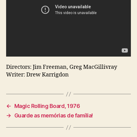
Directors: Jim Freeman, Greg MacGillivray
Writer: Drew Karrigdon
←
Magic Rolling Board, 1976
→
Guarde as memórias de família!