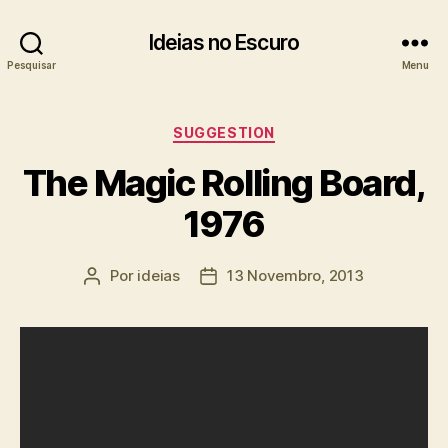
Ideias no Escuro
Pesquisar
Menu
Categorias
SUGGESTION
The Magic Rolling Board,
1976
Por
ideias
13 Novembro, 2013
Autor
Data
do
do
artigo
artigo