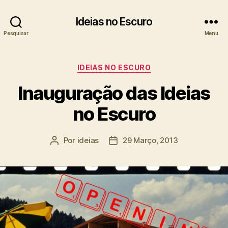
Ideias no Escuro
Pesquisar
Menu
Categorias
IDEIAS NO ESCURO
Inauguração das Ideias
no Escuro
Por
ideias
29 Março, 2013
Autor
Data
do
do
artigo
artigo