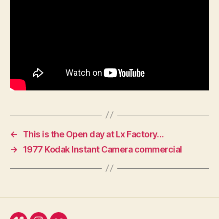
←
This is the Open day at Lx Factory…
→
1977 Kodak Instant Camera commercial