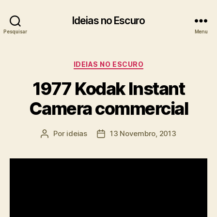
Ideias no Escuro
Pesquisar
Menu
Categorias
IDEIAS NO ESCURO
1977 Kodak Instant
Camera commercial
Por
ideias
13 Novembro, 2013
Autor
Data
do
do
artigo
artigo