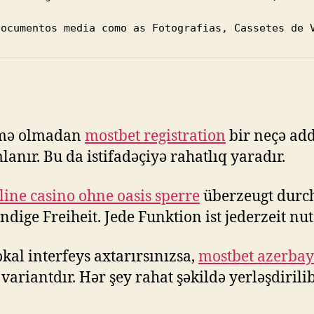
documentos media como as Fotografias, Cassetes de 
mə olmadan
mostbet registration
bir neçə ad
anır. Bu da istifadəçiyə rahatlıq yaradır.
line casino ohne oasis sperre
überzeugt durc
ändige Freiheit. Jede Funktion ist jederzeit nut
okal interfeys axtarırsınızsa,
mostbet azerba
variantdır. Hər şey rahat şəkildə yerləşdirilib