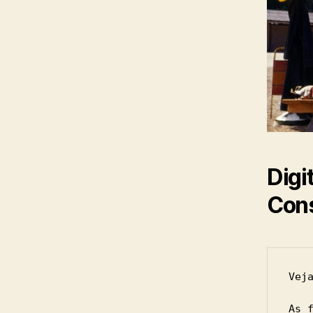
Digi
Cons
Vej
As 