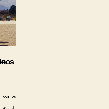
deos
s com os seus amigos e familiares. Os negativos e 
u acondicionamento é muito importante para a boa c