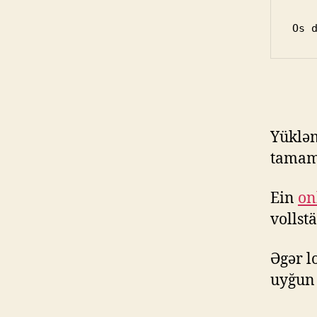
Os 
Yüklə
tamaml
Ein
on
vollst
Əgər l
uyğun 