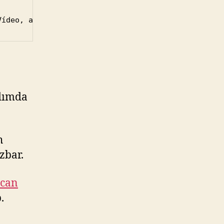
Vídeo, as Bobines de Filme estão expostas aos desg
dımda
h
zbar.
ycan
.